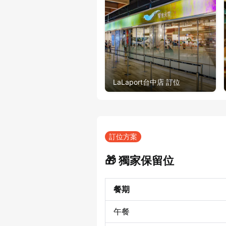
LaLaport台中店 訂位
訂位方案
🎁 獨家保留位
餐期
午餐