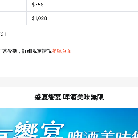
$758
$
1,028
31
午茶餐期，詳細規定請視
餐廳頁面
。
盛夏饗宴 啤酒美味無限
登出
確定要登出嗎？