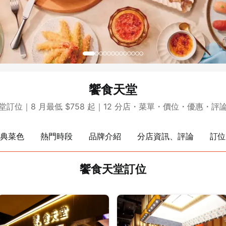
饗食天堂
堂訂位｜8 月最低 $758 起｜12 分店・菜單・價位・優惠・評
典菜色
熱門時段
品牌介紹
分店資訊、評論
訂位
饗食天堂訂位