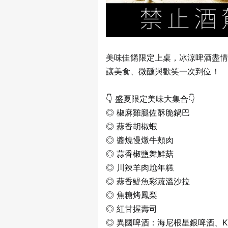
美味佳餚限定上桌，冰涼啤酒盡情暢
讓美食、微醺與歡笑一次到位！
👇 盛夏限定美味大集合👇
◎ 椒麻雞腿佐酥脆鍋巴
◎ 蒜香胡椒蝦
◎ 醬燒慢燉牛頰肉
◎ 蒜香椒鹽舞鮮菇
◎ 川辣羊肉尬年糕
◎ 蒜香鯷魚彩蔬溫沙拉
◎ 焦糖烤鳳梨
◎ 紅甘握壽司
◎ 異國啤酒：海尼根星銀啤酒、KIRI