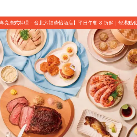
粵亮廣式料理 - 台北六福萬怡酒店】平日午餐 8 折起｜靓港點