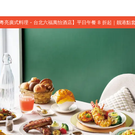
粵亮廣式料理 - 台北六福萬怡酒店】平日午餐 8 折起｜靓港點