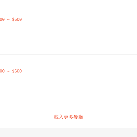
先不要
確認
00
~ $
600
00
~ $
600
載入更多餐廳