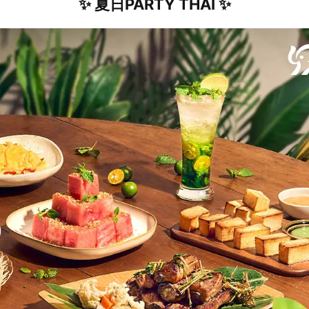
✨ 夏日PARTY THAI ✨