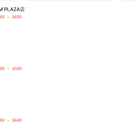
M PLAZA店
00
~ $
600
00
~ $
600
00
~ $
600