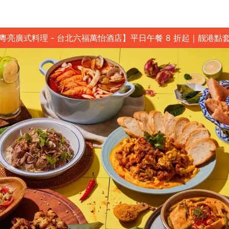
粵亮廣式料理 - 台北六福萬怡酒店】平日午餐 8 折起｜靓港點