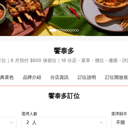
饗泰多
饗泰多訂位｜8 月預付 $600 保留位｜18 分店・菜單・價位
典菜色
品牌介紹
分店資訊
訂位說明
訂位開放規
饗泰多訂位
選擇人數
選擇縣市