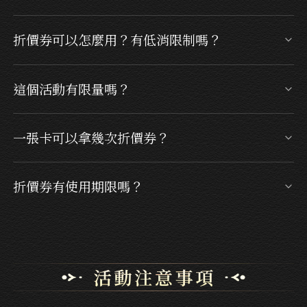
請至【會員中心 → 折價劵】查看。
折價券可以怎麼用？有低消限制嗎？
下次於 EZTABLE 預訂並使用中國信託信用卡付
這個活動有限量嗎？
款即可直接折抵，且無最低消費限制。
每月限量 3,000 名，送完為止。
一張卡可以拿幾次折價券？
以用餐日計算，每卡每月限獲得乙張折價券。
折價券有使用期限嗎？
自發送日起，需於 90 天內用餐完畢。(舉例：
2026/4/20 完成用餐、2026/4/23 系統派送折價
券，最晚須於 2026/7/21 用餐完畢)，逾期恕不補
發。