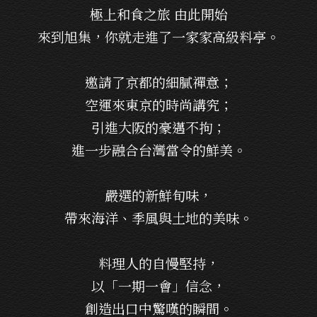
極上和食之旅 由此開始
登出
來到旭集，你就走進了一家家高級料亭。
確定要登出嗎？
邀請了京都的細膩禪意；
空運來東京的時尚講究；
先不要
確認
引進大阪的豪邁不拘；
進一步融合台灣當令的鮮美。
嚴選的新鮮旬味，
帶來海洋、季風與土地的美味。
料理人的自慢堅持，
以「一期一會」信念，
創造出口中驚嘆的瞬間。