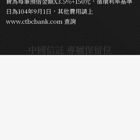
費為每筆預借金額X3.5%+150元，循環利率基準
日為104年9月1日，其他費用請上
www.ctbcbank.com
查詢
中國信託 專屬保留位
內容由 EZTABLE 編輯團隊整理
｜
最後更新：
2026-07-27
首頁
›
餐廳訂位
›
中國信託 專屬保留位
關於
常見問題
服務條款
隱私權政策
餐廳合作
EZPARTY
饗饗
旭集
饗食天堂
饗泰多
開飯川食堂
真珠
禮物卡