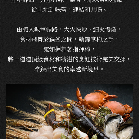
從土地到味蕾，連結和共鳴。
由職人執掌領路，大火快炒、細火慢燉，
食材飛舞於鍋釜之間，執鏟掌杓之手，
宛如揮舞著指揮棒，
將一道道頂級食材和精湛的烹飪技術完美交揉，
淬鍊出美食的卓越新境界。