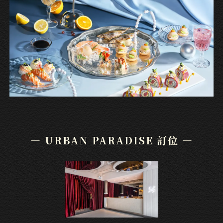
— URBAN PARADISE 訂位 —