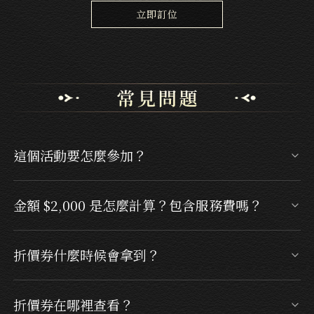
信義店
立即訂位
這個活動要怎麼參加？
自 2026/04/01 起，於「中信卡 60 美饌專區」或
金額 $2,000 是怎麼計算？包含服務費嗎？
「中信卡保留位專區」預訂餐廳，並使用中國信
託信用卡單筆消費滿 $2,000，即可於用餐後獲得
以實際刷卡金額為準（含餐費與服務費），單筆
折價券什麼時候會拿到？
$200 折價券。
滿 $2,000 即符合門檻。
將於用餐後約 3～5 天匯入您的 EZTABLE 會員
折價券在哪裡查看？
帳戶。