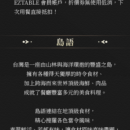
EZTABLE 會員帳戶，折價券無使用低消，下
次用餐直接抵扣！
台灣是一座由山林與海洋環抱的豐盛之島，
擁有各種得天獨厚的時令食材、
加上跨海而來世界頂級海鮮、肉品
成就了餐廳豐富多元的美食料理。
島語連結在地頂級食材，
精心搜羅各色當令風味，
青翠鮮活、芳郁有味，讓食材原味真味盡顯，