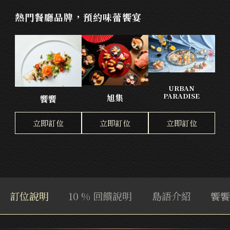
熱門餐廳品牌，預約味蕾饗宴
URBAN
PARADISE
旭集
饗饗
立即訂位
立即訂位
立即訂位
訂位說明
10 % 回饋說明
島語介紹
饗饗