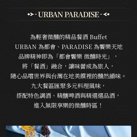
為輕奢微醺的精品餐酒 Buffet
URBAN 為都會、PARADISE 為饗樂天地
品牌精神即為「都會饗樂 微醺時光」，
將「餐酒」融合，讓味蕾成為旅人，
隨心品嚐世界與台灣在地美饌裡的醺然韻味。
九大餐區匯聚多元料理風味，
搭配特色調酒、精釀啤酒與精選選品酒，
進入無限享樂的微醺時區！