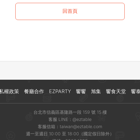
登出
回首頁
確定要登出嗎？
先不要
確認
私權政策
餐廳合作
EZPARTY
饗饗
旭集
饗食天堂
饗
台北市信義區基隆路一段 159 號 15 樓
客服 LINE：
@eztable
客服信箱：
taiwan@eztable.com
週一至週日 10:00 至 18:00（國定假日除外）