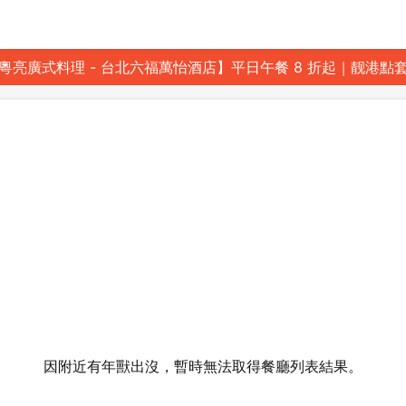
粵亮廣式料理 - 台北六福萬怡酒店】平日午餐 8 折起｜靓港點
因附近有年獸出沒，暫時無法取得餐廳列表結果。