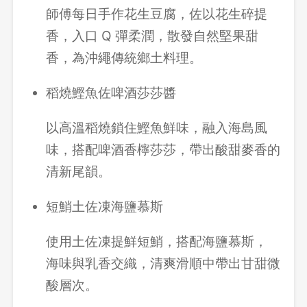
師傅每日手作花生豆腐，佐以花生碎提
香，入口 Q 彈柔潤，散發自然堅果甜
香，為沖繩傳統鄉土料理。
稻燒鰹魚佐啤酒莎莎醬
以高溫稻燒鎖住鰹魚鮮味，融入海島風
味，搭配啤酒香檸莎莎，帶出酸甜麥香的
清新尾韻。
短鮹土佐凍海鹽慕斯
使用土佐凍提鮮短鮹，搭配海鹽慕斯，
登出
海味與乳香交織，清爽滑順中帶出甘甜微
確定要登出嗎？
酸層次。