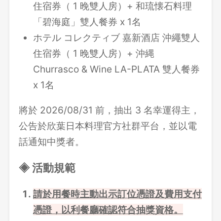
住宿券（ 1 晚雙人房）+ 和琉懐石料理
「碧海庭」雙人餐券 x 1名
ホテル コレクティブ 嘉新酒店 沖繩雙人
住宿券（ 1 晚雙人房）+ 沖縄
Churrasco & Wine LA-PLATA 雙人餐券
x 1名
將於 2026/08/31 前，抽出 3 名幸運得主，
公告於欣葉日本料理官方社群平台，並以電
話通知中獎者。
◈ 活動規範
請於用餐時主動出示訂位憑證及費用支付
憑證，以利餐廳確認符合抽獎資格。