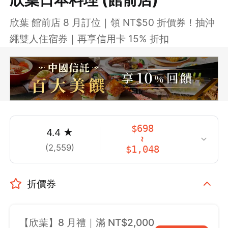
欣葉 館前店 8 月訂位｜領 NT$50 折價券！抽沖
繩雙人住宿券｜再享信用卡 15% 折扣
$
698
4.4
★
~
(
2,559
)
$
1,048
折價券
【欣葉】8 月禮｜滿 NT$2,000