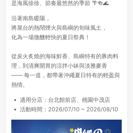
是海風徐徐、節奏最悠然的季節 🌴🍻🌊
沿著南島暖陽，
將屋台的熱鬧煙火與島嶼的旬味風土，
化為一場微醺輕快的夏日祭典！
從炭火炙燒的海味鮮香、島嶼特有的豚肉料
理，到清爽開胃的涼拌小缽與淡雅麥香
—— 每一道，都帶著沖繩夏日特有的輕盈與
熱情。
適用分店：
台北館前店、桃園中茂店
活動時間：2026/07/10 ~ 2026/08/10