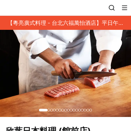
登入
【粵亮廣式料理 - 台北六福萬怡酒店】平日午餐
8 折起｜靓港點套餐
欣葉日本料理 (館前店)