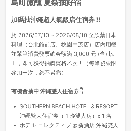
島町微醺 夏祭抽好宿
加碼抽沖繩超人氣飯店住宿券 !!
於 2026/07/10 ~ 2026/08/10 至欣葉日本
料理（
台北館前店、桃園中茂店）
店內用餐
並單筆消費發票總金額滿 3,000 元 (含) 以
上，即可獲得抽獎資格乙次！（每筆發票限
參加一次，恕不累贈）
有機會抽中 沖繩雙人住宿券👇
SOUTHERN BEACH HOTEL & RESORT
沖繩雙人住宿券（ 1 晚雙人房）x 1 名
ホテル コレクティブ 嘉新酒店 沖繩雙人