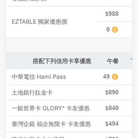
$988
$
EZTABLE 獨家優惠價
0
搭配下列信用卡享優惠
午餐
下
中華電信 Hami Pass
49
3
土地銀行鈦金卡
$890
$
一銀世界卡 GLORY⁺ 卡友優惠
$840
$
臺灣企銀 福企無限卡 卡友優惠
$494
$