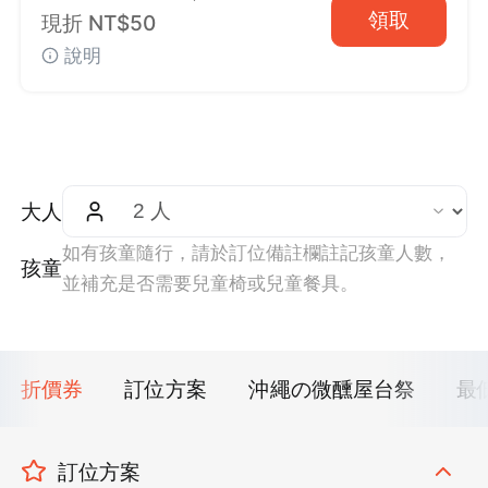
領取
現折 NT$50
說明
大人
如有孩童隨行，請於訂位備註欄註記孩童人數，
孩童
並補充是否需要兒童椅或兒童餐具。
折價券
訂位方案
沖繩の微醺屋台祭
最
訂位方案