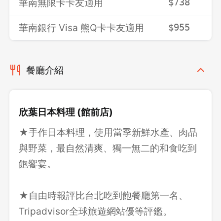
華南無限卡卡友適用
$738
$
華南銀行 Visa 熊Q卡卡友適用
$955
$
餐廳介紹
欣葉日本料理 (館前店)
★手作日本料理，使用當季新鮮水產、肉品
與野菜，最自然清爽、獨一無二的和食吃到
飽饗宴。
★自由時報評比台北吃到飽餐廳第一名、
Tripadvisor全球旅遊網站優等評鑑。