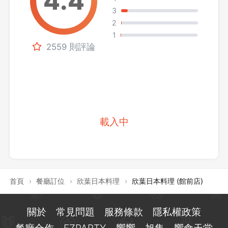
3
2
1
2559 則評論
載入中
首頁
›
餐廳訂位
›
欣葉日本料理
›
欣葉日本料理 (館前店)
關於
常見問題
服務條款
隱私權政策
餐廳合作
EZPARTY
饗饗
旭集
饗食天堂