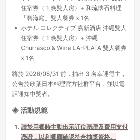
住宿券（ 1 晚雙人房）+ 和琉懐石料理
「碧海庭」雙人餐券 x 1名
ホテル コレクティブ 嘉新酒店 沖繩雙人
住宿券（ 1 晚雙人房）+ 沖縄
Churrasco & Wine LA-PLATA 雙人餐券
x 1名
將於 2026/08/31 前，抽出 3 名幸運得主，
公告於欣葉日本料理官方社群平台，並以電
話通知中獎者。
◈ 活動規範
請於用餐時主動出示訂位憑證及費用支付
憑證，以利餐廳確認符合抽獎資格。