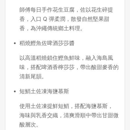
師傅每日手作花生豆腐，佐以花生碎提
香，入口 Q 彈柔潤，散發自然堅果甜
香，為沖繩傳統鄉土料理。
稻燒鰹魚佐啤酒莎莎醬
以高溫稻燒鎖住鰹魚鮮味，融入海島風
味，搭配啤酒香檸莎莎，帶出酸甜麥香的
清新尾韻。
短鮹土佐凍海鹽慕斯
使用土佐凍提鮮短鮹，搭配海鹽慕斯，
登出
海味與乳香交織，清爽滑順中帶出甘甜微
確定要登出嗎？
酸層次。