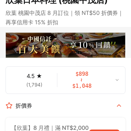
欣葉 桃園中茂店 8 月訂位｜領 NT$50 折價券｜
再享信用卡 15% 折扣
$
898
4.5
★
~
(
1,794
)
$
1,048
折價券
【欣葉】8 月禮｜滿 NT$2,000