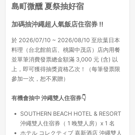
島町微醺 夏祭抽好宿
加碼抽沖繩超人氣飯店住宿券 !!
於 2026/07/10 ~ 2026/08/10 至欣葉日本
料理（
台北館前店、桃園中茂店）
店內用餐
並單筆消費發票總金額滿 3,000 元 (含) 以
上，即可獲得抽獎資格乙次！（每筆發票限
參加一次，恕不累贈）
有機會抽中 沖繩雙人住宿券👇
SOUTHERN BEACH HOTEL & RESORT
沖繩雙人住宿券（ 1 晚雙人房）x 1 名
ホテル コレクティブ 嘉新酒店 沖繩雙人