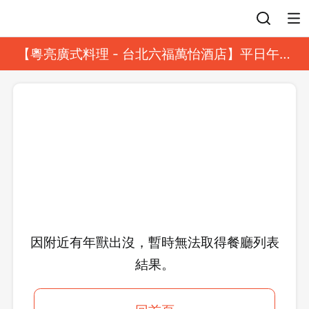
登入
【粵亮廣式料理 - 台北六福萬怡酒店】平日午餐
8 折起｜靓港點套餐
因附近有年獸出沒，暫時無法取得餐廳列表
結果。