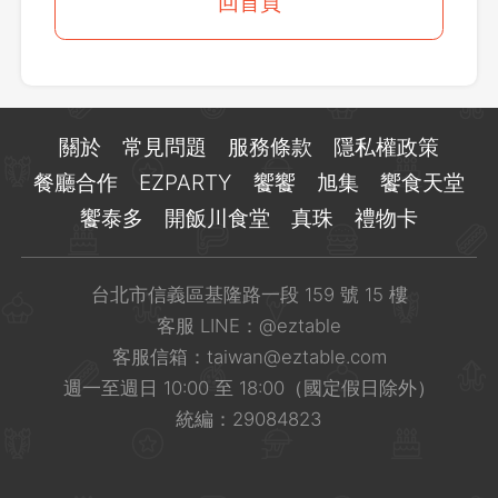
登出
回首頁
確定要登出嗎？
先不要
確認
關於
常見問題
服務條款
隱私權政策
餐廳合作
EZPARTY
饗饗
旭集
饗食天堂
饗泰多
開飯川食堂
真珠
禮物卡
台北市信義區基隆路一段 159 號 15 樓
客服 LINE：
@eztable
客服信箱：
taiwan@eztable.com
週一至週日 10:00 至 18:00（國定假日除外）
統編：29084823