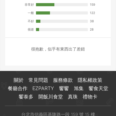
非常好
159
一般
122
不好
38
很差
28
很抱歉，似乎有東西出了差錯
關於
常見問題
服務條款
隱私權政策
餐廳合作
EZPARTY
饗饗
旭集
饗食天堂
饗泰多
開飯川食堂
真珠
禮物卡
台北市信義區基隆路一段 159 號 15 樓