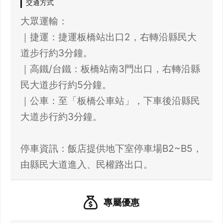
交通方式
大眾運輸：
｜捷運：捷運板橋站出口2，右轉沿縣民大
道步行約3分鐘。
｜高鐵/台鐵：板橋站南3門出口，右轉沿縣
民大道步行約5分鐘。
｜公車：至「板橋公車站」，下車後沿縣民
大道步行約3分鐘。
21 人以上大型訂位，請洽 LINE 官方帳號
停車資訊：飯店提供地下室停車場B2~B5，
@eztable
登出
確定要登出嗎？
專屬優惠
先不要
確認