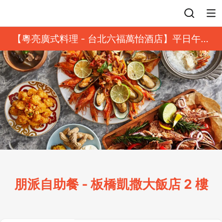
登入
【粵亮廣式料理 - 台北六福萬怡酒店】平日午餐
8 折起｜靓港點套餐
朋派自助餐 - 板橋凱撒大飯店 2 樓