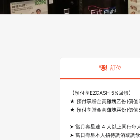
訂位
【預付享EZCASH 5%回饋】

★ 預付享贈金黃雞塊乙份(價值$6
★ 預付享贈金黃雞塊兩份(價值$1
➤ 當月壽星達 4 人以上同行每人
➤ 當日壽星本人招待調酒或調飲