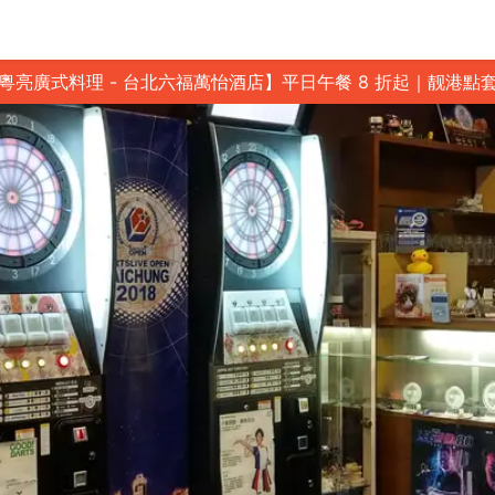
粵亮廣式料理 - 台北六福萬怡酒店】平日午餐 8 折起｜靓港點