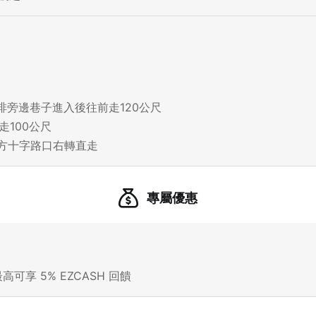
21 人以上大型訂位，請洽 LINE 官方帳號 @eztable
登出
啡旁邊巷子進入後往前走120公尺
確定要登出嗎？
走100公尺
往右方十字路口右轉直走
先不要
確認
專屬優惠
我知道了
高可享 5% EZCASH 回饋