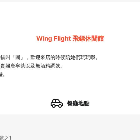
Wing Flight 飛鏢休閒館
黑貓叫「圓」，歡迎來店的時候陪她們玩玩哦。
國貴婦唐寧茶以及無酒精調飲。
桌遊。
餐廳地點
號之1