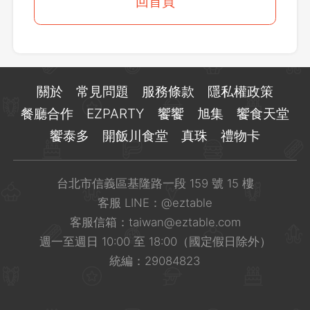
登出
回首頁
確定要登出嗎？
先不要
確認
關於
常見問題
服務條款
隱私權政策
餐廳合作
EZPARTY
饗饗
旭集
饗食天堂
饗泰多
開飯川食堂
真珠
禮物卡
台北市信義區基隆路一段 159 號 15 樓
客服 LINE：
@eztable
客服信箱：
taiwan@eztable.com
週一至週日 10:00 至 18:00（國定假日除外）
統編：29084823