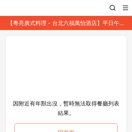
登入
【粵亮廣式料理 - 台北六福萬怡酒店】平日午餐
8 折起｜靓港點套餐
因附近有年獸出沒，暫時無法取得餐廳列表
結果。