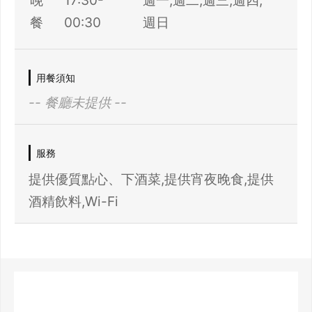
晚
17:30-
週一,週二,週三,週四,
餐
00:30
週日
用餐須知
-- 餐廳未提供 --
服務
提供優質點心、下酒菜,提供宵夜晚食,提供
酒精飲料,Wi-Fi