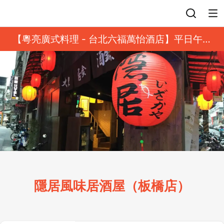
登入
【粵亮廣式料理 - 台北六福萬怡酒店】平日午餐
8 折起｜靓港點套餐
隱居風味居酒屋（板橋店）