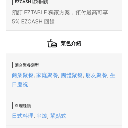
EZCASH 紅利回饋
預訂 EZTABLE 獨家方案，預付最高可享
5% EZCASH 回饋
菜色介紹
21 人以上大型訂位，請洽 LINE 官方帳號
適合聚餐類型
@eztable
登出
商業聚餐
,
家庭聚餐
,
團體聚餐
,
朋友聚餐
,
生
日慶祝
確定要登出嗎？
先不要
確認
料理種類
我知道了
日式料理
,
串燒
,
單點式