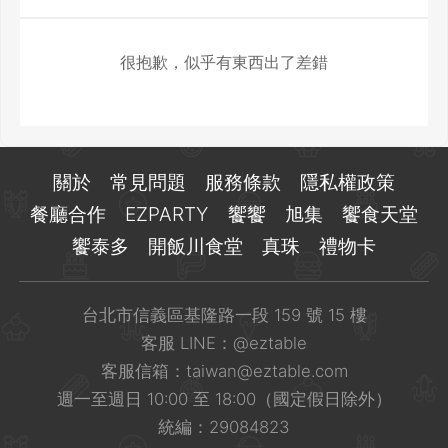
很抱歉，似乎有東西出了差錯
關於
常見問題
服務條款
隱私權政策
餐廳合作
EZPARTY
饗饗
旭集
饗食天堂
饗泰多
開飯川食堂
真珠
禮物卡
台北市信義區基隆路一段 159 號 15 樓
客服 LINE：
@eztable
客服信箱：
taiwan@eztable.com
週一至週日 10:00 至 18:00（國定假日除外）
統編：29084823