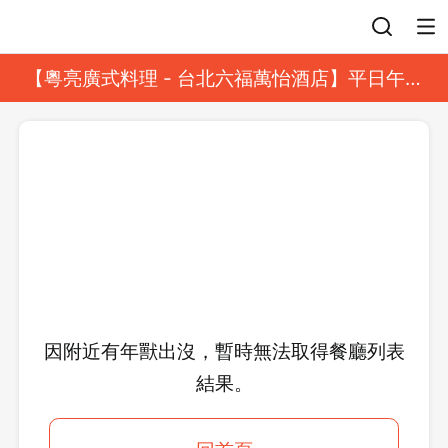
登入
【粵亮廣式料理 - 台北六福萬怡酒店】平日午餐
8 折起｜靓港點套餐
因附近有年獸出沒，暫時無法取得餐廳列表
結果。