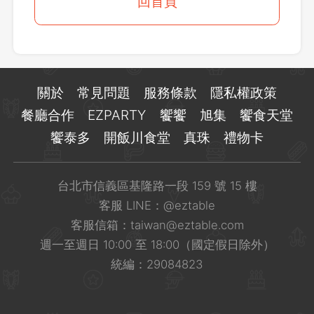
登出
回首頁
確定要登出嗎？
先不要
確認
關於
常見問題
服務條款
隱私權政策
餐廳合作
EZPARTY
饗饗
旭集
饗食天堂
饗泰多
開飯川食堂
真珠
禮物卡
台北市信義區基隆路一段 159 號 15 樓
客服 LINE：
@eztable
客服信箱：
taiwan@eztable.com
週一至週日 10:00 至 18:00（國定假日除外）
統編：29084823