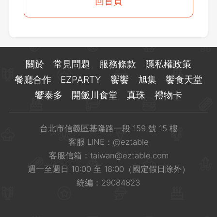
登出
回首頁
確定要登出嗎？
先不要
確認
關於
常見問題
服務條款
隱私權政策
餐廳合作
EZPARTY
饗饗
旭集
饗食天堂
饗泰多
開飯川食堂
真珠
禮物卡
台北市信義區基隆路一段 159 號 15 樓
客服 LINE：
@eztable
客服信箱：
taiwan@eztable.com
週一至週日 10:00 至 18:00（國定假日除外）
統編：29084823