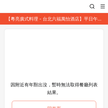
登入
【粵亮廣式料理 - 台北六福萬怡酒店】平日午餐
8 折起｜靓港點套餐
因附近有年獸出沒，暫時無法取得餐廳列表
結果。