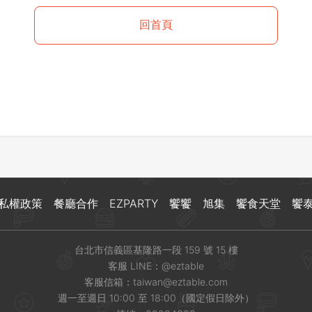
登出
回首頁
確定要登出嗎？
先不要
確認
私權政策
餐廳合作
EZPARTY
饗饗
旭集
饗食天堂
饗
台北市信義區基隆路一段 159 號 15 樓
客服 LINE：
@eztable
客服信箱：
taiwan@eztable.com
週一至週日 10:00 至 18:00（國定假日除外）