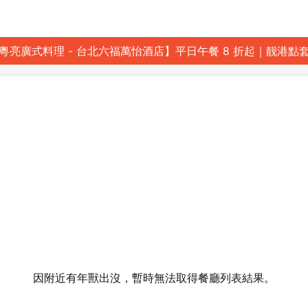
粵亮廣式料理 - 台北六福萬怡酒店】平日午餐 8 折起｜靓港點
因附近有年獸出沒，暫時無法取得餐廳列表結果。