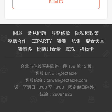
登出
回首頁
確定要登出嗎？
先不要
確認
關於
常見問題
服務條款
隱私權政策
餐廳合作
EZPARTY
饗饗
旭集
饗食天堂
饗泰多
開飯川食堂
真珠
禮物卡
台北市信義區基隆路一段 159 號 15 樓
客服 LINE：
@eztable
客服信箱：
taiwan@eztable.com
週一至週日 10:00 至 18:00（國定假日除外）
統編：29084823