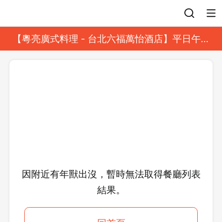
登入
【粵亮廣式料理 - 台北六福萬怡酒店】平日午餐
8 折起｜靓港點套餐
因附近有年獸出沒，暫時無法取得餐廳列表
結果。