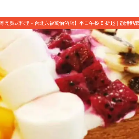
粵亮廣式料理 - 台北六福萬怡酒店】平日午餐 8 折起｜靓港點