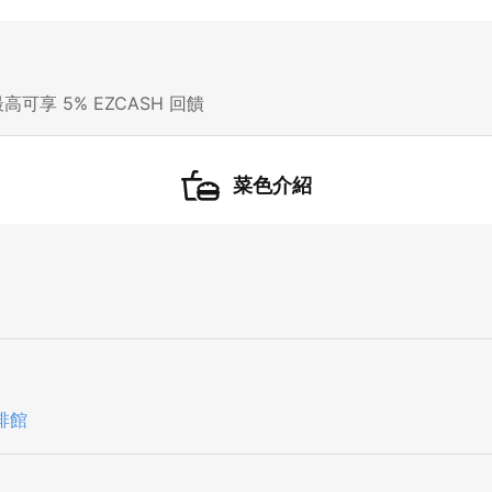
確定要登出嗎？
高可享 5% EZCASH 回饋
先不要
確認
我知道了
菜色介紹
啡館