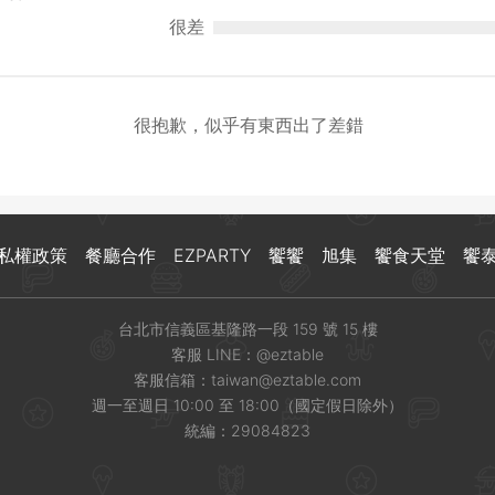
很差
很抱歉，似乎有東西出了差錯
私權政策
餐廳合作
EZPARTY
饗饗
旭集
饗食天堂
饗
台北市信義區基隆路一段 159 號 15 樓
客服 LINE：
@eztable
客服信箱：
taiwan@eztable.com
週一至週日 10:00 至 18:00（國定假日除外）
統編：29084823