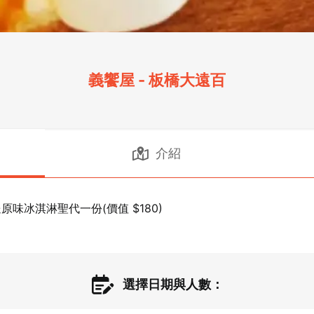
義饗屋 - 板橋大遠百
介紹
送原味冰淇淋聖代一份(價值 $180)
選擇日期與人數：