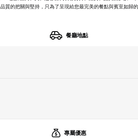
材品質的把關與堅持，只為了呈現給您最完美的餐點與賓至如歸
餐廳地點
21 人以上大型訂位，請洽 LINE 官方帳號 @eztable
專屬優惠
登出