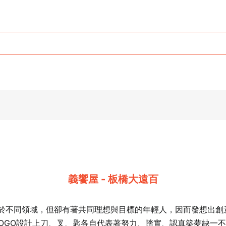
義饗屋 - 板橋大遠百
來自於不同領域，但卻有著共同理想與目標的年輕人，因而發想出
E，就如同LOGO設計上刀、叉、匙各自代表著努力、踏實、認真築夢缺一