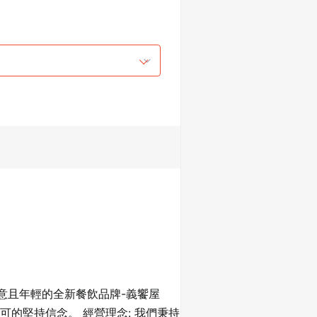
創意且年輕的全新餐飲品牌-義饗屋
不可的堅持信念。 經營理念: 我們秉持