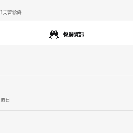
舒芙蕾鬆餅
餐廳資訊
 週日