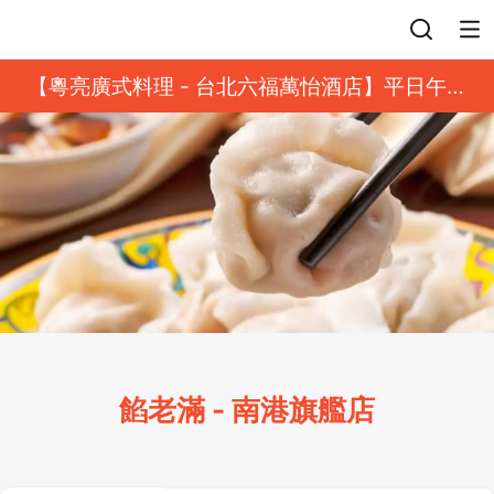
登入
【粵亮廣式料理 - 台北六福萬怡酒店】平日午餐
8 折起｜靓港點套餐
餡老滿 - 南港旗艦店