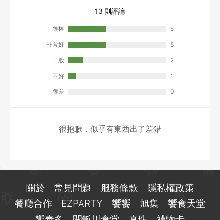
13 則評論
很棒
5
非常好
5
一般
2
不好
1
很差
0
很抱歉，似乎有東西出了差錯
關於
常見問題
服務條款
隱私權政策
餐廳合作
EZPARTY
饗饗
旭集
饗食天堂
饗泰多
開飯川食堂
真珠
禮物卡