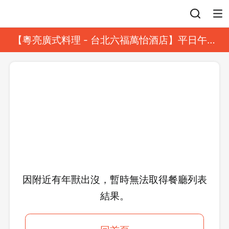
登入
【粵亮廣式料理 - 台北六福萬怡酒店】平日午餐
8 折起｜靓港點套餐
因附近有年獸出沒，暫時無法取得餐廳列表
結果。