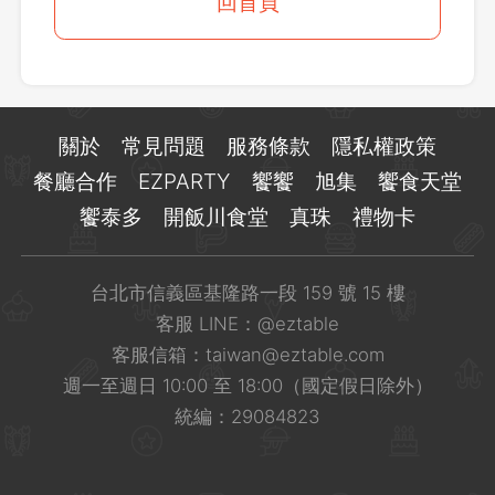
登出
回首頁
確定要登出嗎？
先不要
確認
關於
常見問題
服務條款
隱私權政策
餐廳合作
EZPARTY
饗饗
旭集
饗食天堂
饗泰多
開飯川食堂
真珠
禮物卡
台北市信義區基隆路一段 159 號 15 樓
客服 LINE：
@eztable
客服信箱：
taiwan@eztable.com
週一至週日 10:00 至 18:00（國定假日除外）
統編：29084823