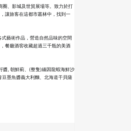
商圈、影城及世貿展場等。致力於打
題，讓旅客在這都市叢林中，找到一
搭配各式藝術作品，營造自然品味的空間
務，餐廳酒窖收藏超過三千瓶的美酒
醬, 朝鮮薊、(整隻)緬因龍蝦海鮮沙
虎蝦青豆墨魚醬義大利麵、北海道干貝薩