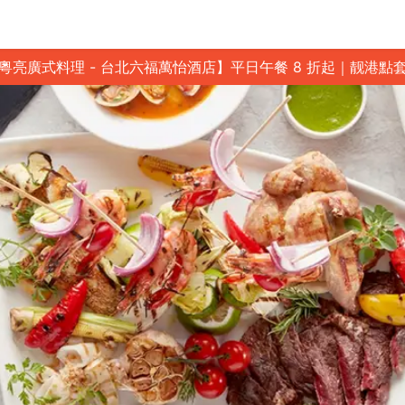
粵亮廣式料理 - 台北六福萬怡酒店】平日午餐 8 折起｜靓港點