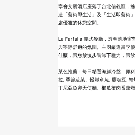
寒舍艾麗酒店座落于台北信義區，擁
造「藝術即生活」及「生活即藝術
處優雅的休憩空間。
La Farfalla 義式餐廳，
與寧靜舒適的氛圍。主廚嚴選當季
佳釀，讓您放慢步調卸下壓力，讓
菜色推薦：每日精選海鮮冷盤、佩科里
拉, 季節蔬菜、慢燉章魚, 鷹嘴豆,
丁尼亞魚卵天使麵、櫛瓜蟹肉番茄燉飯