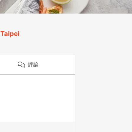
aipei
評論