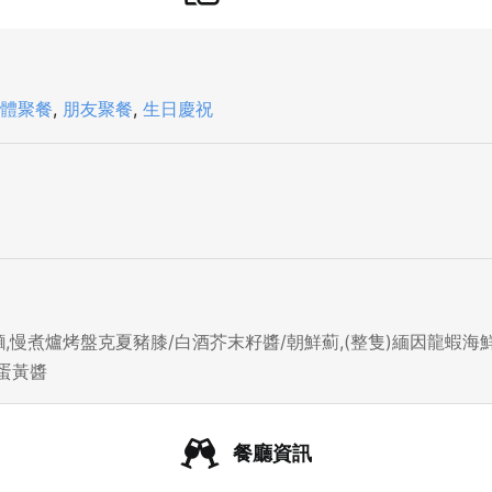
體聚餐
,
朋友聚餐
,
生日慶祝
慢煮爐烤盤克夏豬膝/白酒芥末籽醬/朝鮮薊,(整隻)緬因龍蝦海鮮
味蛋黃醬
餐廳資訊