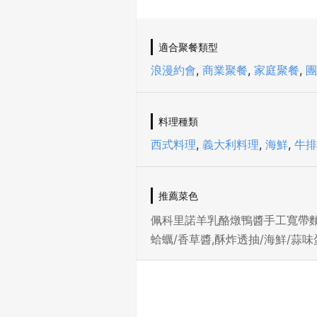
適合聚餐類型
浪漫約會
,
商業聚餐
,
家庭聚餐
,
團
料理種類
西式料理
,
義大利料理
,
海鮮
,
牛排
推薦菜色
佩科里諾羊乳酪燉鴨醬手工寬帶麵,
蛤蠣/香草醬,酥炸透抽/海鮮/蒜