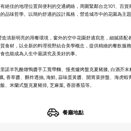
有絕佳的地理位置與便利的交通網絡，周圍緊鄰台北101、百貨
」的品味哲學。以簡約舒適的設計風格，營造城市中的花園為主
透明落地窗營造清新明亮的用餐環境，窗外的空中花園舒適寫意，細膩
優質食材，以全新的料理視野結合美學概念，提供精緻的餐飲服
飲食也能成為人生中最講究及美好的事。
諾羊乳酪燉鴨醬手工寬帶麵、慢煮爐烤盤克夏豬膝, 白酒芥末籽
 蛤蠣, 香草醬、酥炸透抽, 海鮮, 蒜味蛋黃醬、開胃菜拼盤、海
、米蘭式盤克夏豬排, 芝麻葉, 香甜番茄等。
餐廳地點