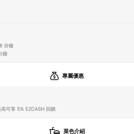
8 分鐘
分鐘
21 人以上大型訂位，請洽 LINE 官方帳號 @eztable
登出
專屬優惠
確定要登出嗎？
先不要
確認
高可享 5% EZCASH 回饋
我知道了
菜色介紹