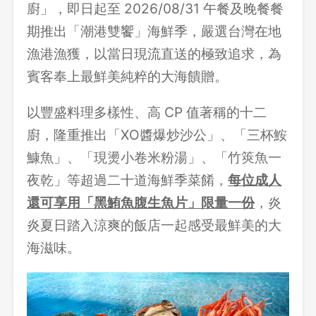
廚」，即日起至 2026/08/31 午餐及晚餐餐
期推出「潮港雙饗」海鮮季，嚴選台灣在地
漁港漁獲，以當日現流直送的極致追求，為
賓客奉上最鮮美純粹的大海饋贈。
以豐盛料理多樣性、高 CP 值著稱的十二
廚，隆重推出「XO醬爆炒沙公」、「三杯鮟
鱇魚」、「現燙小卷米粉湯」、「竹筴魚一
夜乾」等超過二十道海鮮季菜餚，
每位成人
還可享用「黑鮪魚腹生魚片」限量一份
，炎
炎夏日踏入涼爽的飯店一起感受最鮮美的大
海滋味。