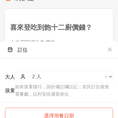
喜來登吃到飽十二廚價錢？
十二廚官網公告價格：
訂位
午 餐 (週一至週五) 成人 NT$1,490 /
兒童 NT$745
午 餐 (週六至週日) 成人 NT$1,990 /
大人
兒童 NT$995
如有孩童隨行，請於備註欄註記；並於訂位後致
下午茶 (週一至週五) 成人 NT$990 / 兒
孩童
電餐廳，以利安排適當座位
童 NT$495
下午茶 (週六至週日) 成人 NT$1,290 /
$
800
兒童 NT$645
選擇用餐日期
起
訂位
$
990