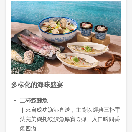
多樣化的海味盛宴
三杯鮟鱇魚
｜來自成功漁港直送，主廚以經典三杯手
法完美襯托鮟鱇魚厚實Ｑ彈、入口瞬間香
氣四溢。