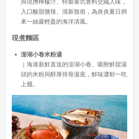
與現擠檸檬汁、特製泰式香料交織入味，
入口酸甜微辣、清新脫俗，為炎炎夏日捎
來一絲最輕盈的海洋清風。
現煮麵區
澎湖小卷米粉湯
｜海港新鮮直送的澎湖小卷、吸附鮮甜湯
頭的米粉與醇厚排骨湯底，鮮味濃郁一吃
上癮。