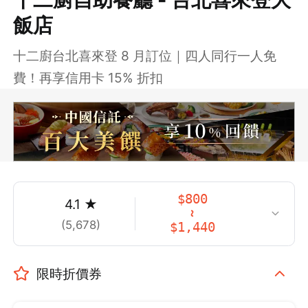
飯店
十二廚台北喜來登 8 月訂位｜四人同行一人免
費！再享信用卡 15% 折扣
$
800
4.1
★
~
(
5,678
)
$
1,440
限時折價券