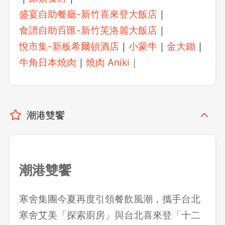
盛宴自助餐廳-新竹喜來登大飯店
｜
食譜自助百匯-新竹芙洛麗大飯店
｜
悅市集-新板希爾頓酒店
｜
小蒙牛
｜
金大鋤
｜
牛角日本燒肉
｜
燒肉 Aniki
｜
潮港雙饗
潮港雙饗
寒舍集團今夏再度引領餐飲風潮，攜手台北
寒舍艾美「探索廚房」與台北喜來登「十二