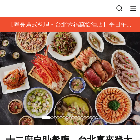
登入
【粵亮廣式料理 - 台北六福萬怡酒店】平日午餐
8 折起｜靓港點套餐
十二廚自助餐廳 - 台北喜來登大