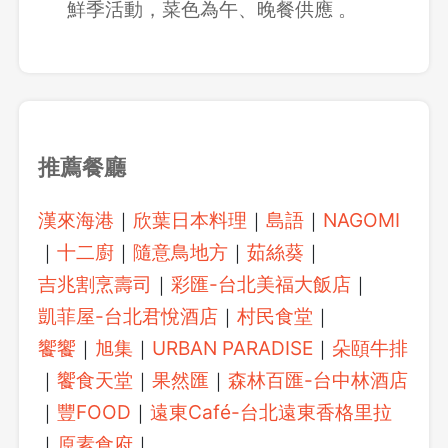
鮮季活動，菜色為午、晚餐供應 。
推薦餐廳
漢來海港
｜
欣葉日本料理
｜
島語
｜
NAGOMI
｜
十二廚
｜
隨意鳥地方
｜
茹絲葵
｜
吉兆割烹壽司
｜
彩匯-台北美福大飯店
｜
凱菲屋-台北君悅酒店
｜
村民食堂
｜
饗饗
｜
旭集
｜
URBAN PARADISE
｜
朵頤牛排
｜
饗食天堂
｜
果然匯
｜
森林百匯-台中林酒店
｜
豐FOOD
｜
遠東Café-台北遠東香格里拉
｜
原素食府
｜