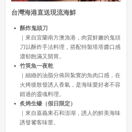
台灣海港直送現流海鮮
酥炸鬼頭刀
｜來自宜蘭南方澳漁港，肉質鮮嫩的鬼頭
刀以酥炸手法料理，搭配特製塔塔醬口感
濃郁飽滿又開胃。
登出
竹筴魚一夜乾
確定要登出嗎？
｜細緻的油脂分佈與紮實的魚肉口感，在
火烤後散發誘人香氣，是海味愛好者不容
先不要
確認
錯過的靈魂料理。
炙烤生蠔（假日限定）
｜來自嘉義東石和澎湖，誘人的鮮美海味
誘發饕客味蕾。