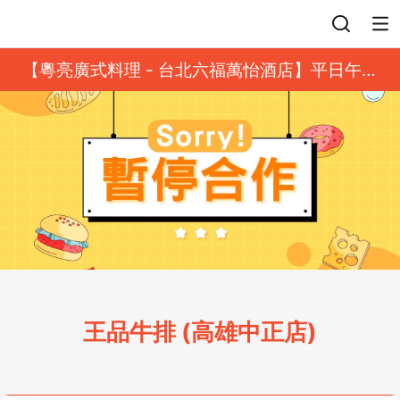
登入
【粵亮廣式料理 - 台北六福萬怡酒店】平日午餐
8 折起｜靓港點套餐
王品牛排 (高雄中正店)