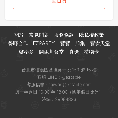
登出
回首頁
確定要登出嗎？
先不要
確認
關於
常見問題
服務條款
隱私權政策
餐廳合作
EZPARTY
饗饗
旭集
饗食天堂
饗泰多
開飯川食堂
真珠
禮物卡
台北市信義區基隆路一段 159 號 15 樓
客服 LINE：
@eztable
客服信箱：
taiwan@eztable.com
週一至週日 10:00 至 18:00（國定假日除外）
統編：29084823