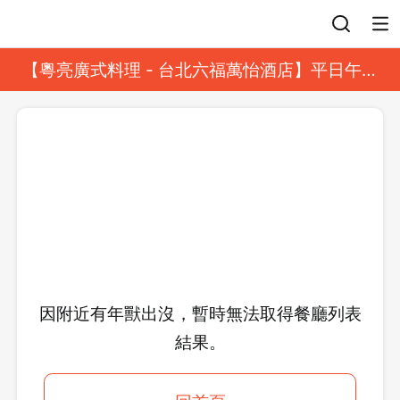
登入
【粵亮廣式料理 - 台北六福萬怡酒店】平日午餐
8 折起｜靓港點套餐
因附近有年獸出沒，暫時無法取得餐廳列表
結果。