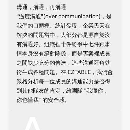
溝通，溝通，再溝通
"過度溝通"(over communication)，是
登出
我們的口頭禪。統計發現，企業天天在
解決的問題當中，大部分都是源自於沒
確定要登出嗎？
有溝通好。組織裡十件紛爭中七件跟事
情本身沒有絕對關係，而是專案裡成員
先不要
確認
之間缺少充分的傳達，這些溝通死角就
衍生成各種問題。在 EZTABLE，我們會
嚴格分析每一位成員的溝通能力是否得
到其他隊友的肯定，給團隊 "我懂你，
你也懂我" 的安全感。