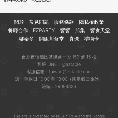
關於
常見問題
服務條款
隱私權政策
餐廳合作
EZPARTY
饗饗
旭集
饗食天堂
饗泰多
開飯川食堂
真珠
禮物卡
台北市信義區基隆路一段 159 號 15 樓
客服 LINE：
@eztable
客服信箱：
taiwan@eztable.com
週一至週日 10:00 至 18:00（國定假日除外）
統編：29084823
This site is
protected
by
reCAPTCHA
and the Google