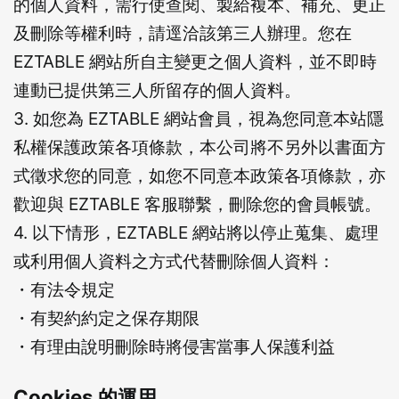
的個人資料，需行使查閱、製給複本、補充、更正
及刪除等權利時，請逕洽該第三人辦理。您在
EZTABLE 網站所自主變更之個人資料，並不即時
連動已提供第三人所留存的個人資料。
3. 如您為 EZTABLE 網站會員，視為您同意本站隱
私權保護政策各項條款，本公司將不另外以書面方
式徵求您的同意，如您不同意本政策各項條款，亦
歡迎與 EZTABLE 客服聯繫，刪除您的會員帳號。
4. 以下情形，EZTABLE 網站將以停止蒐集、處理
或利用個人資料之方式代替刪除個人資料：
・有法令規定
・有契約約定之保存期限
・有理由說明刪除時將侵害當事人保護利益
Cookies 的運用