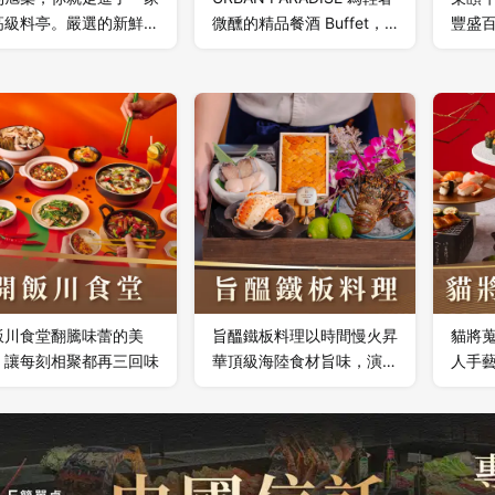
高級料亭。嚴選的新鮮旬
微醺的精品餐酒 Buffet，
豐盛
， 帶來海洋、季風與土
將「餐酒」融合，讓味蕾成
一起
的美味。
為旅人，隨心品嚐世界與台
灣在地精心美饌裡的醺然韻
味。
飯川食堂翻騰味蕾的美
旨醞鐵板料理以時間慢火昇
貓將
，讓每刻相聚都再三回味
華頂級海陸食材旨味，演繹
人手
鐵板精緻料理饗宴