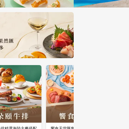
牛排精選海陸主餐搭配
饗食天堂匯集中/西/日式料
果然匯以