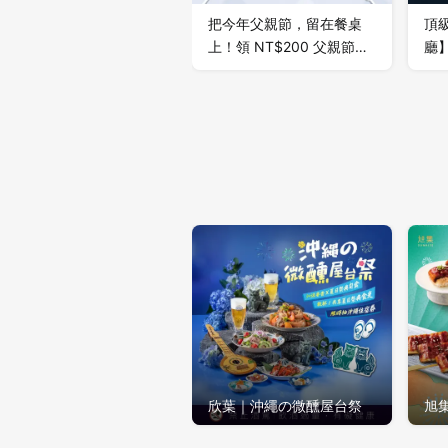
把今年父親節，留在餐桌
頂級
上！領 NT$200 父親節限
廳
定折價券，訂好想吃的餐
心
廳，把一家人的相聚安排
鮮
好。
味
蕾
欣葉｜沖繩の微醺屋台祭
旭