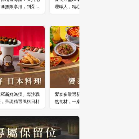
百匯無限享用，到朵頤
理職人，精心烹調上百道多
本地食材
大快朵頤！
國美食；嚴選在地當令食
蔬果及自
材，用心詮釋食材的鮮美原
料理方式
味。
位顧客及
蒐羅新鮮漁獲、專注職
饗泰多嚴選新鮮辛香料與天
藝，呈現精選風格日料
然食材，一桌遊歷繽紛泰味