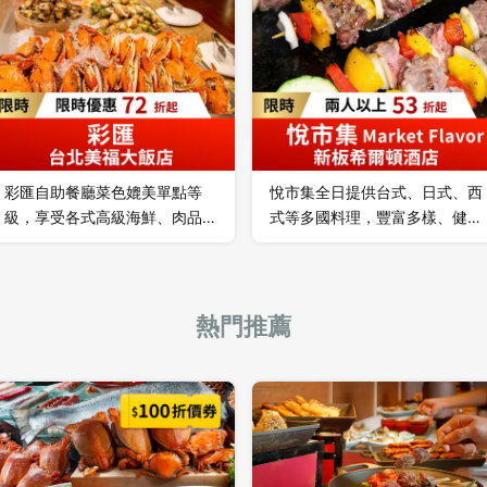
生猛海產、生魚片及時令特色料
盛的餐食內容送上桌，使得漢來
理，更有數款寒舍招牌甜點，以
海港餐廳成為台灣頂級百匯的代
及沁涼生啤酒暢飲，最佳聚餐嚐
名詞。
鮮選擇。
彩匯自助餐廳菜色媲美單點等
悅市集全日提供台式、日式、西
級，享受各式高級海鮮、肉品，
式等多國料理，豐富多樣、健康
一次滿足！
滿點！
熱門推薦