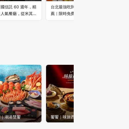
國信託 60 週年，精
台北最強吃到飽排名餐廳推
喝下午茶
台人氣餐廳，從米其林
薦｜限時免費送加菜金！
廳超值優
致追求到歐風的浪漫雅
扣｜快約
受
廚｜潮港雙饗
饗饗｜味旅西班牙
饗食天堂