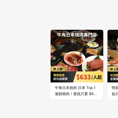
牛角日本燒肉 日本 Top.1
明
連鎖燒肉！最低只要 $633
如
起燒肉吃到飽，極上方案、
的
牛角方案、歡樂方案任你
地
選，同事、朋友下班聚餐首
級
選！
日