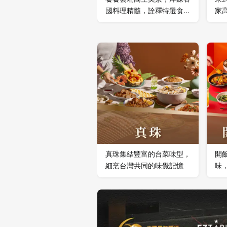
國料理精髓，詮釋特選食材
家
新樣貌。
味
地
真珠集結豐富的台菜味型，
開
細烹台灣共同的味覺記憶
味