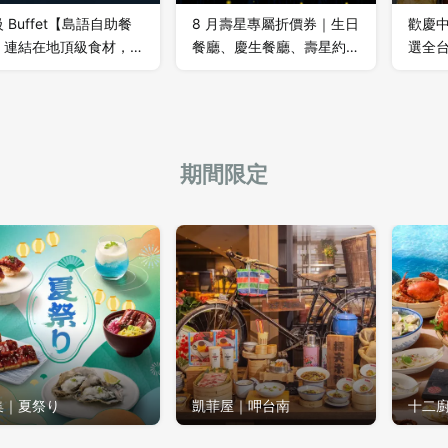
 Buffet【島語自助餐
8 月壽星專屬折價券｜生日
歡慶中
】連結在地頂級食材，精
餐廳、慶生餐廳、壽星約會
選全
搜羅各色當令風味，青翠
餐廳推薦！免費好禮+獨家
的極
活、芳郁有味，讓食材原
折扣一次擁有！
緻 每一口都是最純粹的味
真味盡顯，從土地到味
覺享
，連結和共鳴。
期間限定
登出
集｜夏祭り
凱菲屋｜呷台南
十二
確定要登出嗎？