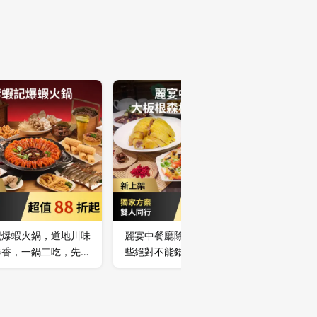
記爆蝦火鍋，道地川味
麗宴中餐廳除了風味餐中一
太子西餐
鮮香，一鍋二吃，先蝦
些絕對不能錯過的招牌菜之
宴，園區
，雙重享受！
外，宴會廳中還有主廚精心
著椰林大
挑選的各式佳餚，提供團體
眼簾的是
聚會、用餐歡唱。
中的典雅