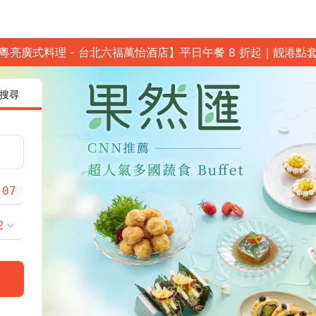
粵亮廣式料理 - 台北六福萬怡酒店】平日午餐 8 折起｜靓港點
搜尋