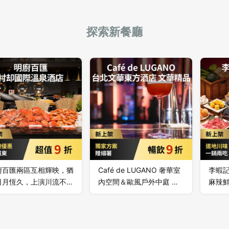
探索新餐廳
先不要
確認
廚百匯兩區互相輝映，猶
Café de LUGANO 奢華室
李蝦
日月恆久，上演川流不息
內空間＆歐風戶外中庭 白
麻辣
人間盛宴。 嚴選宜蘭在
晝黑夜各有美味風情，經典
後涮
頂級海、陸時鮮，經五星
手法融合在地食材，演繹時
主廚幻化為百道中、西、
髦輕鬆義法料理，並以時尚
式美食料理。
手法翻玩創意調酒。