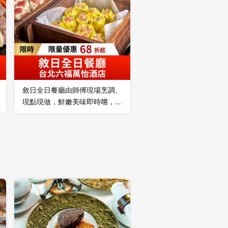
評鑑。
敘日全日餐廳由師傅現場烹調、
現點現做，鮮嫩美味即時嚐，成
就最頂級的美味及健康、款待服
務讓您一次滿足。