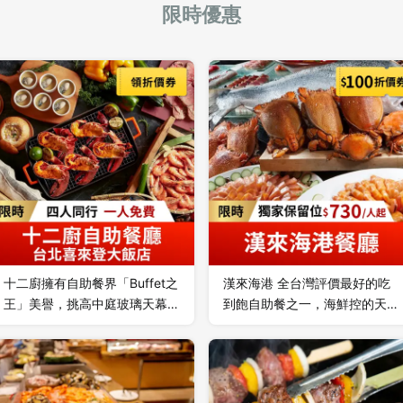
限時優惠
十二廚擁有自助餐界「Buffet之
漢來海港 全台灣評價最好的吃
王」美譽，挑高中庭玻璃天幕設
到飽自助餐之一，海鮮控的天
計打造輕鬆用餐氛圍。開放式廚
堂！漢來海港餐廳秉持提供季節
房呈現豐盛美食饗宴，現切爐烤
嚴選最優質食材為原則，從產地
牛排、印度特色料理、各式異國
到餐桌，力求有機與在地化及減
美饌、現點現做麵食、海港直送
少食物里程，將新鮮、肥美、豐