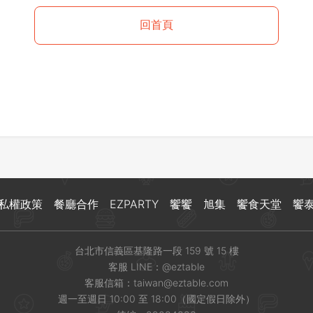
登出
回首頁
確定要登出嗎？
先不要
確認
私權政策
餐廳合作
EZPARTY
饗饗
旭集
饗食天堂
饗
台北市信義區基隆路一段 159 號 15 樓
客服 LINE：
@eztable
客服信箱：
taiwan@eztable.com
週一至週日 10:00 至 18:00（國定假日除外）