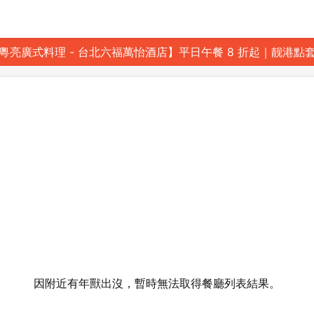
粵亮廣式料理 - 台北六福萬怡酒店】平日午餐 8 折起｜靓港點
因附近有年獸出沒，暫時無法取得餐廳列表結果。