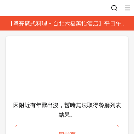
登入
【粵亮廣式料理 - 台北六福萬怡酒店】平日午餐
8 折起｜靓港點套餐
因附近有年獸出沒，暫時無法取得餐廳列表
結果。