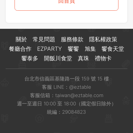
登出
回首頁
確定要登出嗎？
先不要
確認
關於
常見問題
服務條款
隱私權政策
餐廳合作
EZPARTY
饗饗
旭集
饗食天堂
饗泰多
開飯川食堂
真珠
禮物卡
台北市信義區基隆路一段 159 號 15 樓
客服 LINE：
@eztable
客服信箱：
taiwan@eztable.com
週一至週日 10:00 至 18:00（國定假日除外）
統編：29084823