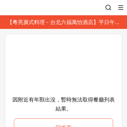
登入
【粵亮廣式料理 - 台北六福萬怡酒店】平日午餐
8 折起｜靓港點套餐
因附近有年獸出沒，暫時無法取得餐廳列表
結果。