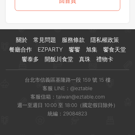
登出
回首頁
確定要登出嗎？
先不要
確認
關於
常見問題
服務條款
隱私權政策
餐廳合作
EZPARTY
饗饗
旭集
饗食天堂
饗泰多
開飯川食堂
真珠
禮物卡
台北市信義區基隆路一段 159 號 15 樓
客服 LINE：
@eztable
客服信箱：
taiwan@eztable.com
週一至週日 10:00 至 18:00（國定假日除外）
統編：29084823