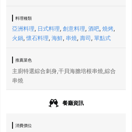
登出
確定要登出嗎？
料理種類
亞洲料理
,
日式料理
,
創意料理
,
酒吧
,
燒烤
,
火鍋
,
懷石料理
,
海鮮
,
串燒
,
壽司
,
單點式
先不要
確認
推薦菜色
主廚特選綜合刺身,干貝海膽培根串燒,綜合
串燒
餐廳資訊
消費價位