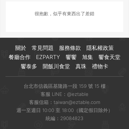
很抱歉，似乎有東西出了差錯
關於
常見問題
服務條款
隱私權政策
餐廳合作
EZPARTY
饗饗
旭集
饗食天堂
饗泰多
開飯川食堂
真珠
禮物卡
台北市信義區基隆路一段 159 號 15 樓
客服 LINE：
@eztable
客服信箱：
taiwan@eztable.com
週一至週日 10:00 至 18:00（國定假日除外）
統編：29084823