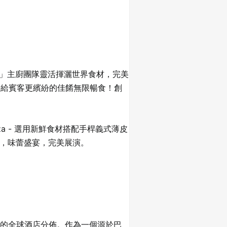
房」主廚團隊靈活揮灑世界食材，完美
供給賓客更繽紛的佳餚無限暢食！創
a - 選用新鮮食材搭配手桿義式薄皮
送，味蕾盛宴，完美展演。
化的全球酒店分佈。作為一個源於巴