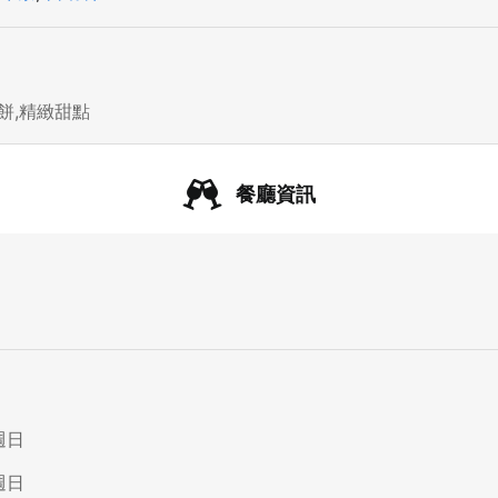
餅,精緻甜點
餐廳資訊
週日
週日