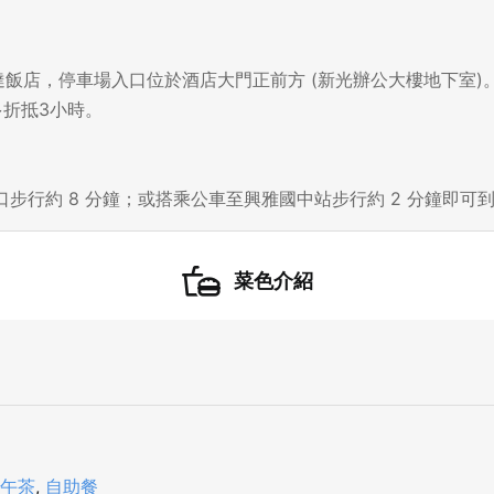
飯店，停車場入口位於酒店大門正前方 (新光辦公大樓地下室)。汽
最多折抵3小時。
登出
口步行約 8 分鐘；或搭乘公車至興雅國中站步行約 2 分鐘即可
確定要登出嗎？
菜色介紹
先不要
確認
午茶
,
自助餐