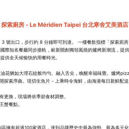
探索廚房 - Le Méridien Taipei 台北寒舍艾美酒店
3 號出口，步行約 8 分鐘即可到達。 一樓餐飲指標「探索廚
與國際知名餐廳同步接軌，嶄新開創獨領風燒的爐烤新潮流，提
，提供全天候愉快的用餐時光。
眼油花猶如大理石紋般均勻。融入舌尖，喚醒幸福味覺。爐烤pizz
，揭開探索序曲。現切生魚片 - 上乘時令海鮮，由海港每日新鮮配
如有更換，現場將依季節食材調整。
帝王蟹餐點。
地區擁有超過100家酒店，達到品牌歷史中最為強勁、最為多元