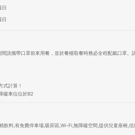
週日
週日
期間請攜帶口罩前來用餐，並於餐檯取餐時務必全程配戴口罩。
方式計算！
飲料,有免費停車場,吸菸區,Wi-Fi,無障礙空間,提供兒童座椅,信