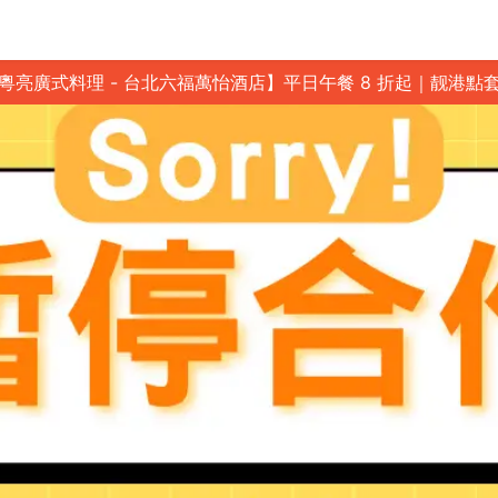
粵亮廣式料理 - 台北六福萬怡酒店】平日午餐 8 折起｜靓港點