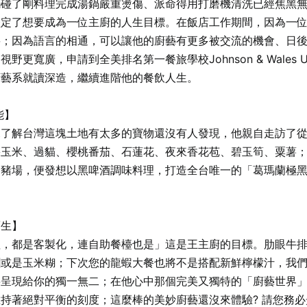
觸碰了剛料理完成湯鍋嚴重燙傷、派命得用打磨機清洗已經焦黑
堅定了想要成為一位主廚的人生目標。在飯店工作期間，因為一
要；因為語言的相通，可以讓他的廚藝有更多被交流的機會、日
，申請到全美排名第一餐旅學校Johnson & Wales Universi
大學廚藝系就讀深造，繼續進階他的餐飲人生。
能】
深了解台灣這塊土地有太多的寶物還沒有人發現，他親自走訪了
果玉米、過貓、櫻桃番茄、石蓮花、夜來香花苞、碧玉筍、粟薯
養豬場，便發想以黑啤酒調味料理，打造全台唯一的「葛瑪蘭極
而生】
理，都是客製化，連自助餐檯也是」這是王主廚的目標。肋眼牛
21 人以上大型訂位，請洽 LINE 官方帳號 @eztable
糰或是玉米糊；下次您的龍蝦大餐也將不是搭配新鮮檸檬汁，我
登出
要呈現給你的獨一無二；在他心中那個完美又獨特的「廚藝世界
持著絕對平衡的刻度；這麼棒的美妙廚藝還沒來體驗? 請您務必
確定要登出嗎？