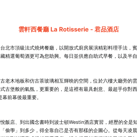
雲軒西餐廳 La Rotisserie - 君品酒店
為台北市頂級法式燒烤餐廳，以開放式廚房展演精彩料理手法，
窖藏精選葡萄酒更可為您助興。每日並供應自助式早餐，以及半
以古老木地板和仿古茶玻璃相互輝映的空間，位於六樓大廳旁的
法式古堡般的氣氛，更重要的，是這裡有最具創意、最超乎你對
是幕前幕後最重要。
悅飯店、到出國念書時到波士頓Westin酒店實習，經歷的全是
「偷學」到多少，得全靠自己是否有那樣的企圖心。從每天凌晨