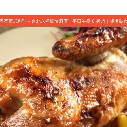
粵亮廣式料理 - 台北六福萬怡酒店】平日午餐 8 折起｜靓港點