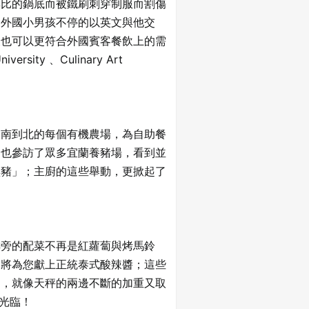
無比的鍋底而被鐵刷刺穿制服而割傷
位外國小男孩不停的以英文與他交
後也可以更符合外國賓客餐飲上的需
ty 、Culinary Art
從南到北的每個有機農場，為自助餐
；也參訪了眾多宜蘭養豬場，看到並
黑豬」；主廚的這些舉動，更掀起了
排旁的配菜不再是紅蘿蔔與烤馬鈴
們將為您獻上正統泰式酸辣醬；這些
」，就像天秤的兩邊不斷的加重又取
光臨！