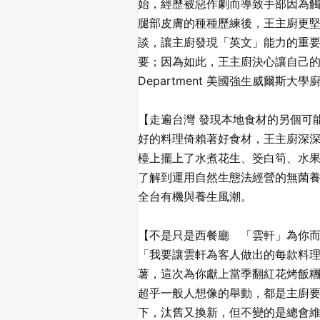
始，經歷被惡作劇而導致手部因為
腿部皮膚的種種歷練後，王主廚更
談，讓主廚發現「英文」能力的重
要；因為如此，王主廚決心讓自己的視野更寬廣
Department 美國強生威爾斯
【走遍台灣 發現本地食材的另個可
好的料理倚賴著好食材，王主廚深
檯上擺上了水煮花生、筊白筍、水
了解到運用自然生態法經營的無菌
全台有機與養生風潮。
【不是只是西餐廳 「雲軒」為你
「我要讓雲軒為客人做出的每款料
薯，這次為你獻上當季翻紅花烤飯
超乎一般人想像的舉動，都是主廚
下，汰舊又換新，但不變的是總會維