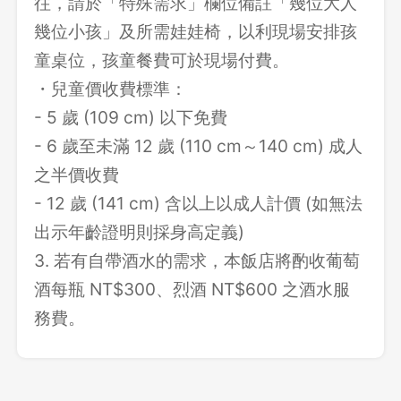
往，請於「特殊需求」欄位備註「幾位大人
幾位小孩」及所需娃娃椅，以利現場安排孩
童桌位，孩童餐費可於現場付費。
・兒童價收費標準：
- 5 歲 (109 cm) 以下免費
- 6 歲至未滿 12 歲 (110 cm～140 cm) 成人
之半價收費
- 12 歲 (141 cm) 含以上以成人計價 (如無法
出示年齡證明則採身高定義)
3. 若有自帶酒水的需求，本飯店將酌收葡萄
酒每瓶 NT$300、烈酒 NT$600 之酒水服
務費。