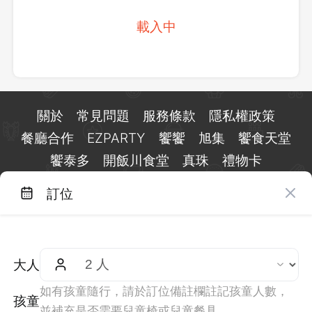
載入中
關於
常見問題
服務條款
隱私權政策
餐廳合作
EZPARTY
饗饗
旭集
饗食天堂
饗泰多
開飯川食堂
真珠
禮物卡
訂位
台北市信義區基隆路一段 159 號 15 樓
客服 LINE：
@eztable
客服信箱：
taiwan@eztable.com
大人
週一至週日 10:00 至 18:00（國定假日除外）
統編：29084823
如有孩童隨行，請於訂位備註欄註記孩童人數，
孩童
並補充是否需要兒童椅或兒童餐具。