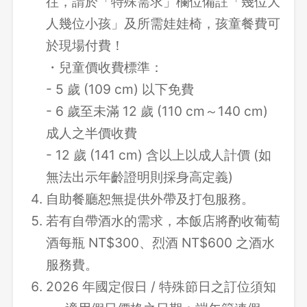
往，請於「特殊需求」欄位備註「幾位大
人幾位小孩」及所需娃娃椅，孩童餐費可
於現場付費！
・兒童價收費標準：
- 5 歲 (109 cm) 以下免費
- 6 歲至未滿 12 歲 (110 cm～140 cm)
成人之半價收費
- 12 歲 (141 cm) 含以上以成人計價 (如
無法出示年齡證明則採身高定義)
自助餐廳恕無提供外帶及打包服務。
若有自帶酒水的需求，本飯店將酌收葡萄
酒每瓶 NT$300、烈酒 NT$600 之酒水
服務費。
2026 年國定假日 / 特殊節日之訂位須知