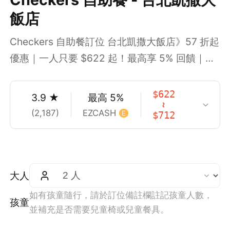
飯店
Checkers 自助餐訂位 台北凱撒大飯店》57 折起
優惠｜一人只要 $622 起！最高享 5% 回饋｜再
享信用卡 15% 折扣
$
622
3.9
★
最高
5
%
~
(
2,187
)
EZCASH
$
712
大人
如有孩童隨行，請於訂位備註欄註記孩童人數，
孩童
並補充是否需要兒童椅或兒童餐具。