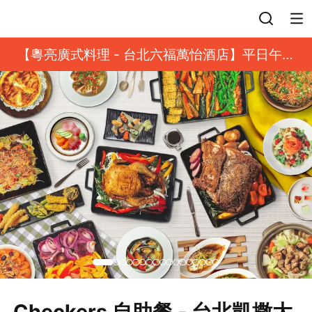
登入
【粵亮廣式料理 - 台北六福萬怡酒店】平日午餐
8 折起｜靓港點套餐
Checkers 自助餐 - 台北凱撒大