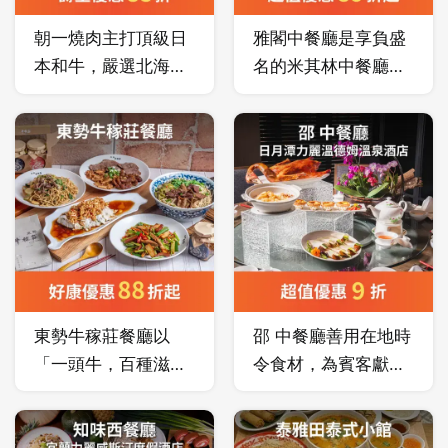
朝一燒肉主打頂級日
雅閣中餐廳是享負盛
本和牛，嚴選北海
名的米其林中餐廳，
道、宮崎、佐賀等地
連續九年榮獲《台北
A5 和牛，搭配備長
米其林指南》米其林
炭炭火燒烤，細火慢
一星殊榮。
烤呈現食材最純粹的
風味。
東勢牛稼莊餐廳以
邵 中餐廳善用在地時
「一頭牛，百種滋
令食材，為賓客獻上
味」為理念，結合東
精烹細琢的中式美
勢在地黃牛與客家傳
饌，適合各類商務宴
統手路菜，打造出道
飲、溫馨的親友歡聚