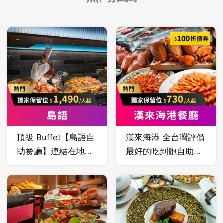
頂級 Buffet【島語自
漢來海港 全台灣評價
助餐廳】連結在地頂
最好的吃到飽自助餐
級食材，精心搜羅各
之一，海鮮控的天
色當令風味，青翠鮮
堂！漢來海港餐廳秉
活、芳郁有味，讓食
持提供季節嚴選最優
材原味真味盡顯，從
質食材為原則，從產
土地到味蕾，連結和
地到餐桌，力求有機