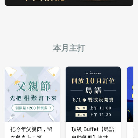
本月主打
把今年父親節，留
頂級 Buffet【島語
8
在餐桌上！領
自助餐廳】連結在
券