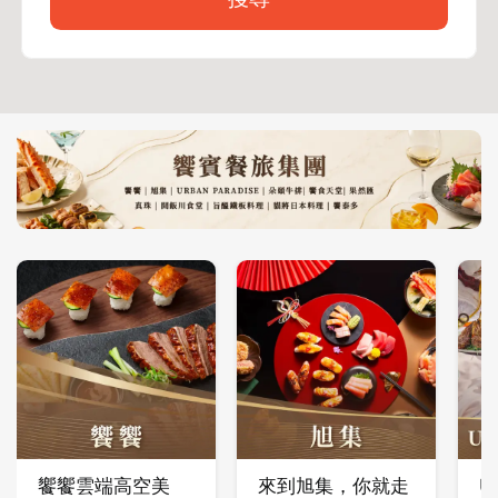
饗饗雲端高空美
來到旭集，你就走
U