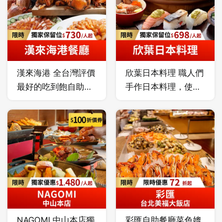
各國風味，創新的自
切爐烤牛排、印度特
助餐檯精選各國佳
色料理、各式異國美
餚，打造時尚品味的
饌、現點現做麵食、
設計用餐環境，享受
海港直送生猛海產、
美食與藝術的美好體
生魚片及時令特色料
漢來海港 全台灣評價
欣葉日本料理 職人們
驗。
理，更有數款寒舍招
最好的吃到飽自助餐
手作日本料理，使用
牌甜點，以及沁涼生
之一，海鮮控的天
當季新鮮水產、肉品
啤酒暢飲，最佳聚餐
堂！漢來海港餐廳秉
與野菜，最自然清
嚐鮮選擇。
持提供季節嚴選最優
爽、獨一無二的和食
質食材為原則，從產
吃到飽饗宴！自由時
地到餐桌，力求有機
報評比台北吃到飽餐
與在地化及減少食物
廳第一名、
里程，將新鮮、肥
Tripadvisor全球旅遊
美、豐盛的餐食內容
網站優等評鑑。
送上桌，使得漢來海
NAGOMI 中山本店獨
彩匯自助餐廳菜色媲