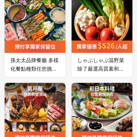
問世的士林廚房，要
饕客行家們準備好用
最直接的味蕾體驗！
孫太太品牌餐廳 多樣
しゃぶしゃぶ温野菜
化餐點種類任您挑
除了嚴選高質素和牛
選！
及精心準備多款獨特
湯底，更提供日本進
口的新鮮野菜，讓顧
客在享受美食同時兼
顧營養及健康。
登出
確定要登出嗎？