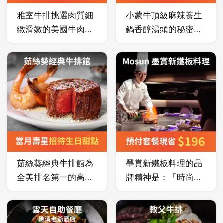
雅室牛排挑選肉質細
小蒙牛頂級麻辣養生
緻滑嫩的美國牛肉，
鍋香醇湯頭的秘密乃
經自然熟成技術使牛
精燉八小時高湯，加
肉呈現出風味獨特且
入紅棗、枸杞、桂
肉質細緻的特性，具
圓...等天然草本植物
有嫩度
熬煮而成，白湯香醇
(Tenderness)、多汁
濃郁，紅湯麻辣卻不
度(Juiciness)及風味
刺激脾胃，不沾醬吃
(Flavor)於一身的頂
法，可吃到食材的新
級牛排。
鮮原味！
茹絲葵經典牛排館為
墨賞新鐵板料理的品
全美排名第一的高級
牌精神是：「時尚、
連鎖經典牛排館，一
感動、浪漫、簡約、
生必吃一次的茹絲
舒適」，持續以更好
葵、牛排界 LV ！
的創新、更好的服