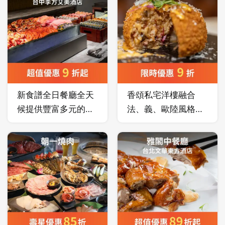
企業團體餐敘或慶生
念，運用寶島豐饒物
Lounge Bar 式的用
宴會之首選場地！
產，搭配高檔進口食
餐空間盡情享受美
材，提供物超所值的
食。
餐飲享受，佳餚美
點，琳瑯豐富，讓人
大快朵頤！
新食譜全日餐廳全天
香頌私宅洋樓融合
候提供豐富多元的各
法、義、歐陸風格菜
國風味料理，道道經
色的創意料理，發揮
典、道道精彩，探索
食材絕對價值。主廚
世界的繽紛色彩就在
精心呈現每月菜色，
新食譜全日餐廳。
每一個場景都如此曼
妙迷人，在柔美燭光
的妝點下，展現萬千
美麗的風情。