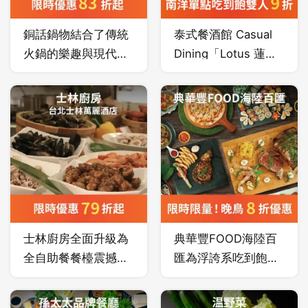
點「手作披薩」、
「義大利麵」、「鮮
銅話鍋物結合了傳統
泰式餐酒館 Casual
嫩豬肋排」等美味佳
火鍋的樂趣與現代自
Dining「Lotus 蓮花
餚，於餐期間還推出
助餐的概念，為顧客
餐廳」整體設計以優
全台唯一「莫凡彼霜
提供無限量取的多種
雅清新風格，運用
淇淋推車」，提供客
食材的用餐體驗。
綠、白、銅幾何形狀
製專屬霜淇淋甜點。
與溫柔色調的餐具，
搭配夢幻綠色植栽、
手工編藤及輕工業風
格的燈飾藝術，營造
出如同於自然花園般
的舒適慵懶，打造全
士林廚房全面升級為
典華豐FOOD海陸百
新網美餐酒館。
全自助餐餐檯震撼登
匯為浮誇系吃到飽，
場，新增近 30 道精
生蠔海鮮螃蟹，超過
選菜色，以嶄新風貌
百道料理任您選！