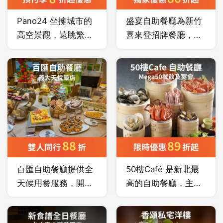
賓皆能流暢快意地享
Pano24 坐擁城市的
盛宴自助餐廳為新竹
受道道經典佳餚。
高空景觀，遠眺繁華
喜來登招牌餐廳，餐
與文化交融錯落的光
廳內的開放式廚房共
影，美景．美食．音
分為中式、西式、日
樂．微醺 不間斷，掀
式，還有冷食沙拉
起你的五感震撼饗
區、熱食區、咖啡飲
宴，以天際視角重新
料區及甜點區等七種
定義台中酒吧娛樂新
不同餐飲類型服務，
時尚。
加上主廚不定期更換
新菜色，推出近百道
美味兼具創意的多國
百匯自助餐廳提供全
50樓Café 是新北最
料理，不僅滿足賓客
天候用餐服務，開放
高的自助餐廳，主廚
對美食的享受，亦讓
式廚房、現場料理及
秉持「從產地到餐
賓客可在不同包廂
高容納用餐空間，是
桌、安心上菜」的理
式、開放式、