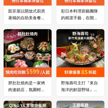
凱菲屋以開放式廚房
彩日本料理廚藝團隊
先不要
確認
著稱的自助美食餐
的精湛手藝，在開放
廳，十大主題餐點區
式廚房下一覽無遺！
塊，每日獻上超過
每日直送的新鮮海產
160 道經典菜色；爐
與頂級食材，呈現近
烤肋眼牛排、現作湯
百道自助和風美饌，
包更是不可錯過的美
必嚐的新鮮生魚片、
味亮點！
季節烤魚與炙燒鮭
魚，鮮活呈現日本料
理精髓。
胖肚肚燒肉是一家烤
野海壽司主打『來自
肉連鎖店，氛圍輕鬆
海洋的鮮甜野味』，
愉快，適合朋友們的
每日都會有現流漁獲
聚會，充滿了地道的
直送，保證新材的新