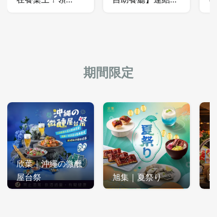
NT$200 父親節限
地頂級食材，精心
生
定折價券，訂好想
搜羅各色當令風
餐
吃的餐廳，把一家
味，青翠鮮活、芳
禮
人的相聚安排好。
郁有味，讓食材原
擁
味真味盡顯，從土
期間限定
地到味蕾，連結和
共鳴。
欣葉｜沖繩の微醺
屋台祭
旭集｜夏祭り
凱