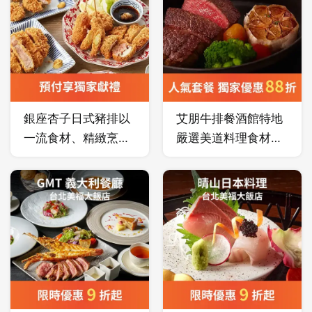
理。
代的轉型，成為特香
齋頂級西餐廳。引領
了近半世紀，也成為
孕育第三代的傳承根
本。因為一個許了三
十多年的願，家族的
銀座杏子日式豬排以
艾朋牛排餐酒館特地
「根」結合了傳承的
一流食材、精緻烹調
嚴選美道料理食材，
「願」，成就新創了
及優質服務打造出顧
店內主廚曾擔任鄧有
這一個餐飲蔬食品牌
客的美好用餐體驗。
葵牛排館、五星級維
－原素食府。
多麗亞飯店餐廳資深
主廚，以獨到精湛手
藝，推出系列經典牛
排餐點，及散發濃厚
異國風情的義大利
麵。