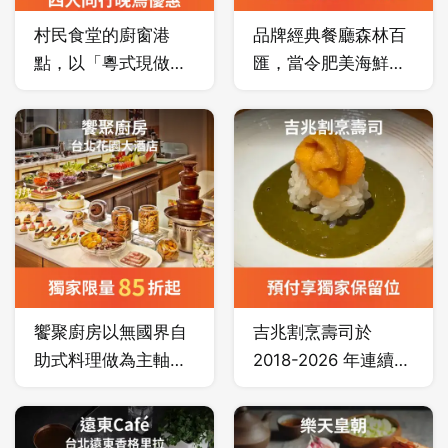
村民食堂的廚窗港
品牌經典餐廳森林百
點，以「粵式現做」
匯，當令肥美海鮮、
為核心，每一道為現
現切排餐、主廚推薦
點現做，而非大量預
菜色、多國特色美
製與堆疊食材。
饌、人氣西點蛋糕
等，深獲饕客喜愛。
饗聚廚房以無國界自
吉兆割烹壽司於
助式料理做為主軸，
2018-2026 年連續九
融合歐陸、中華及東
年榮獲美食聖經「米
南亞各國創意料理，
其林一星」，以非日
帶來前所未有的餐飲
籍廚師獲獎，倍感殊