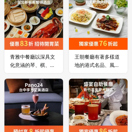
臺灣煙火氣。
鮮度。
青雅中餐廳以深具文
王朝餐廳有著多樣道
化意涵的琴、棋、
地的港式名品、風味
書、畫作為空間元
獨具的新中華料理，
素，素雅而獨特的設
由主廚嚴選珍貴食
計營造出清幽靜謐的
材，以經驗豐富的手
氛圍，呈上以在地食
藝料理製作。
材演繹的精緻中菜，
一如行雲流水般的寫
意書法，在傳統中賦
予菜餚新意，每位貴