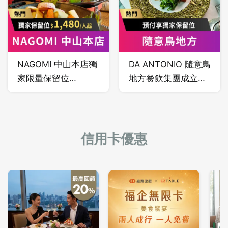
共鳴。
與在地化及減少食物
里程，將新鮮、肥
美、豐盛的餐食內容
送上桌，使得漢來海
NAGOMI 中山本店獨
DA ANTONIO 隨意鳥
港餐廳成為台灣頂級
家限量保留位
地方餐飲集團成立於
百匯的代名詞。
$1,480/人起，欣葉
1988 年，迄今擁有
餐飲集團全新日料品
隨意鳥地方 101 觀景
牌，主打日本女將服
餐廳、Sui Business
務與 12 種類別料
Lounge、以及Da
信用卡優惠
理，仿佛回到日本用
Antonio 三家餐廳品
餐！
牌，在高檔義大利餐
飲品牌具領導地位。