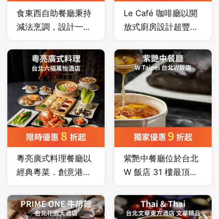
想！
牛排」更讓美國人驚
食東西自助餐廳秉持
Le Café 咖啡廳以開
艷而成了現今美國牛
減法烹調，設計一系
放式廚房設計超豐富
排館裡的菜單選項，
列百匯自助餐菜色，
的無國界料理，整排
他就是台灣資深名廚
使用新鮮在地食材，
的落地窗，可一覽綠
鄧有癸。
天然風味料理手法，
意的楓香大道及享受
演繹中式、西式、日
溫暖和煦的陽光，華
式等珍饈美饌，並加
麗的大理石搭配典雅
入極具代表性的特色
的香檳色系傢俱，結
美食「台南牛肉湯」
合東西美學元素的細
及多道創意料理，滿
膩質感，為風尚及品
足饕客大快朵頤的慾
味的餐廳。
粵亮廣式料理餐廳以
紫艷中餐廳位於台北
望。
經典粵菜．創意港點
W 飯店 31 樓最頂
方式呈現，每道菜色
樓，視野、美食和設
以食材的原始風味為
計都讓人驚艷；餐廳
出發，加上主廚精湛
分為小食、開放式廚