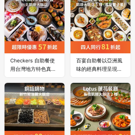
Checkers 自助餐使
百宴自助餐以亞洲風
用台灣地方特色真食
味的經典料理呈現，
材與自然系料理手
提供多樣化的中西式
法，吃到在地國際風
餐點，結合創意口味
味美食同時也能吃的
及美學呈現，呈現豪
安心與健康。
華的飲食饗宴。招牌
美國爐烤牛肉特別選
用Choice等級肋眼牛
排，另有現點現作餐