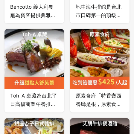
團隊精湛廚藝與外場
Bencotto 義大利餐
地中海牛排館是台北
貼心服務，完整呈現
廳為賓客提供典雅、
市口碑第一的頂級乾
出高級牛排館奢華料
溫馨、悠閒的用餐環
式及濕式熟成牛排，
理，靜謐的空間，將
境，堅持選用最新鮮
精選知名牧場的頂級
帶來精采、迷人食尚
的食材，頂尖廚藝團
自然牛，經過時間的
體驗。
隊在開放式廚房細心
熟成，完整了強化牛
炮製義式佳餚，帶領
肉天然飽滿的肉汁及
台北食客用舌尖歷覽
香嫩鮮甜的口感，搭
義大利美食。
配歐華酒店屋頂花園
自然栽培的新鮮香料
入味，期待您的蒞臨
Toh-A 桌藏為台北平
原素食府「特香齋西
品味。
日高檔商業午餐推
餐廳是根，原素食府
薦，美味法國餐廳，
是願。」阿公時代就
隱身都市裡的改造日
已打響名號的特香齋
式古宅創意特色料
糕餅名店，經過第二