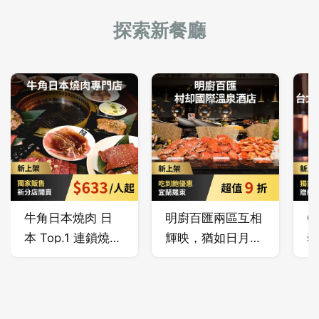
探索新餐廳
牛角日本燒肉 日
明廚百匯兩區互相
C
本 Top.1 連鎖燒
輝映，猶如日月恆
奢
肉！最低只要
久，上演川流不息
風
$633 起燒肉吃到
的人間盛宴。 嚴
黑
飽，極上方案、牛
選宜蘭在地頂級
情
角方案、歡樂方案
海、陸時鮮，經五
在