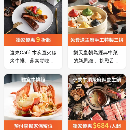
融合饗宴，餐廳設計
榮。
以天然木材搭配自然
元素的花卉圖騰，宛
如置身歐洲浪漫花
園。
遠東Café 木炭直火碳
樂天皇朝為經典中菜
烤牛排、鼎泰豐吃到
的新思維， 挑戰舌尖
飽，還能享用豪華甜
上的味蕾，享譽國際
點！
美食的東方天堂 ，
以中國宮廷世界裡，
欣賞當時的奢華與富
麗。