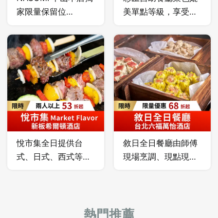
港餐廳成為台灣頂級
家限量保留位
美單點等級，享受各
百匯的代名詞。
$1,480/人起，欣葉
式高級海鮮、肉品，
餐飲集團全新日料品
一次滿足！
牌，主打日本女將服
務與 12 種類別料
理，仿佛回到日本用
餐！
悅市集全日提供台
敘日全日餐廳由師傅
式、日式、西式等多
現場烹調、現點現
國料理，豐富多樣、
做，鮮嫩美味即時
健康滿點！
嚐，成就最頂級的美
味及健康、款待服務
讓您一次滿足。
熱門推薦