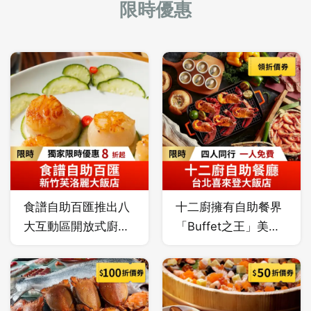
限時優惠
任你選，同事、朋
星級主廚幻化為百
髦
友下班聚餐首選！
道中、西、日式美
並
食料理。
創
食譜自助百匯推出八
十二廚擁有自助餐界
大互動區開放式廚
「Buffet之王」美
房，集合多國驚艷創
譽，挑高中庭玻璃天
意料理，突顯食材的
幕設計打造輕鬆用餐
真實原味，嚴選當季
氛圍。開放式廚房呈
新鮮食材，完美呈現
現豐盛美食饗宴，現