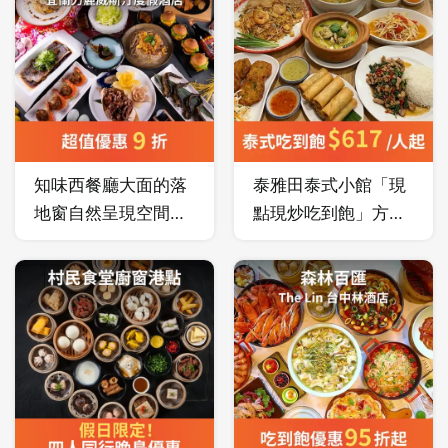
道皆有故事的經典滋
需求。
味。
知味西餐廳大面的落
泰雅田泰式小館「現
地窗自然呈現空間的
點現炒吃到飽」方
明亮度，強調精緻餐
案！讓喜歡泰式料理
飲元素，創造宜蘭首
的朋友可以大快朵
家新穎獨步國際的全
頤！
西式融合東南亞的
Buffet餐廳，享受餐
檯全區美食料理。