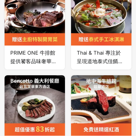
廚藝詮釋，無論在經
房、包廂和酒吧；貴
典粵菜或是創意料理
賓可從吧台區開始體
都完整表現粵式精
驗紫艷中餐廳的迷幻
髓，特別在火候的掌
體驗，吧台是以線條
握、煲湯的鮮甜、當
洗鍊的大理石打造而
季食材的運用、多款
成，搭配華麗的燈飾
PRIME ONE 牛排館
Thai & Thai 專注於
主食的講究配料的道
與紫色調牆面所營造
提供饕客品味奢華牛
呈現道地泰式佳餚，
地港點，道道都展現
的設計感，亦可為您
排盛宴新選擇，搜羅
堅持採用泰國進口原
粵菜的真實本味。
供應開胃酒；您可以
美、澳各國牧場頂級
料並每日釀造椰奶，
選擇在餐廳的中式圓
肉品，以乾式熟成或
泰式經典餐點使用不
桌享用餐點，或私人
濕式熟成來呈現牛排
同辛香料、新鮮香草
包廂，讓您在隱密、
不同風味，此外也提
與蔬菜調配，現點現
不受打擾的環境中享
供嚴選豬排、羊排、
烹調，呈現最原味的
受您的私人聚會。
海鮮等頂級主菜，透
泰式料理。
過料理經驗豐富主廚