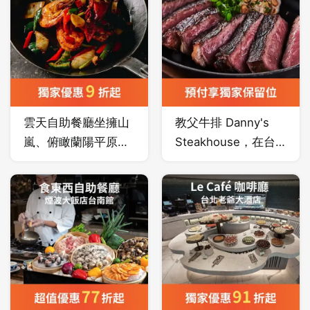
務、更好的品質，為
熱愛美食的人，帶來
幸福而滿足的飲食體
驗。
雲天自助餐廳坐擁山
教父牛排 Danny's
嵐、俯瞰蘭陽平原的
Steakhouse，在台
獨家美景，品嚐在地
灣，大家叫他牛排教
溫泉蔬果與現撈海鮮
父，料理牛排已有
的宜蘭廚房美饌，同
40 年經驗，諳知每
時深入在地、細細品
一部位牛肉特性，創
味宜蘭道地美食、人
造出各種牛排料理方
文及生態等行程，感
式，並引領台灣牛排
受蘭陽好客熱情，完
市場推廣至極，而他
成旅客對渡假的夢
所創造出來的「老饕