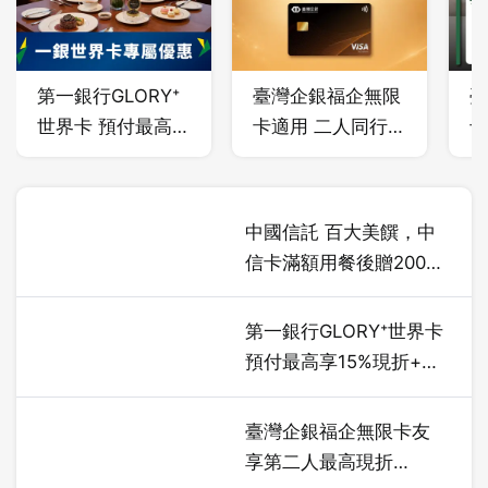
第一銀行GLORY⁺
臺灣企銀福企無限
臺
世界卡 預付最高
卡適用 二人同行
卡
享15%現折+最高
，一人免費｜單筆
現
5% EZCASH 回饋
最高現折$1500
5
中國信託 百大美饌，中
信卡滿額用餐後贈200元
折價券
第一銀行GLORY⁺世界卡
預付最高享15%現折+最
高5%EZCASH 回饋
臺灣企銀福企無限卡友
享第二人最高現折