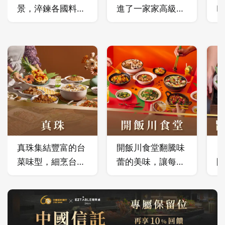
景，淬鍊各國料理
進了一家家高級料
P
精髓，詮釋特選食
亭。嚴選的新鮮旬
微
材新樣貌。
味， 帶來海洋、
B
季風與土地的美
酒
味。
成
嚐
精
韻
真珠集結豐富的台
開飯川食堂翻騰味
旨
菜味型，細烹台灣
蕾的美味，讓每刻
間
共同的味覺記憶
相聚都再三回味
陸
鐵