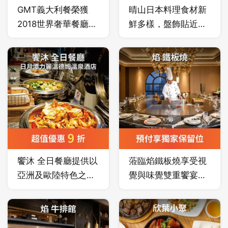
GMT義大利餐榮獲
晴山日本料理食材新
2018世界奢華餐廳大
鮮多樣，盤飾貼近自
獎(World Luxury
然，將四季的特色用
Restaurant Awards)
料理展現，秉持著日
之最佳奢華餐廳酒吧
本人尊重自然的精
(Best Luxury
神，以不多餘的料理
Restaurant Bar)及精
手法呈現多元化的美
緻料理美饌
味。
(FineDining Cuisine)
雙獎殊榮的GMT義大
利餐廳，義籍主廚採
饗沐 全日餐廳提供以
蒞臨焰鐵板燒享受視
用大量的在地優質蔬
亞洲及歐陸特色之主
覺與味覺雙重饗宴，
果，搭配美福嚴選頂
題料理，並依時令選
近看主廚純熟的鐵板
級食材，堅持傳統的
用當地嚴選食材。在
廚藝，優雅引出新鮮
義式烹調手法，打造
時尚優雅的環境中，
食材的天然美味，結
道地又美味的義大利