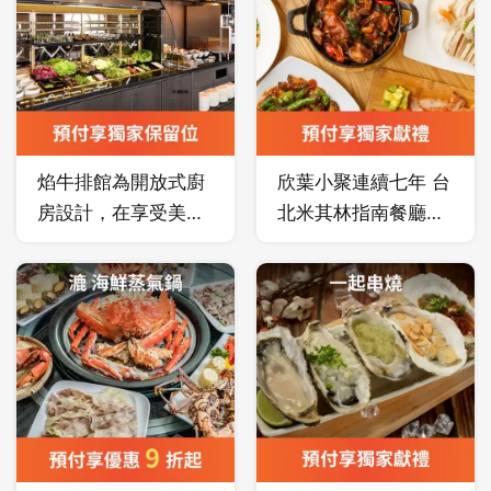
您能品嚐在地又國際
合東、西方料理手
料理。
的美味料理，是您旅
法，重新詮釋在地食
程中的最佳選擇。
材精神，每道餐食均
搭配職人手作器皿，
賦予料理全新生命，
餐後以甜點車貼心服
焰牛排館為開放式廚
欣葉小聚連續七年 台
務作為結尾，自始至
房設計，在享受美食
北米其林指南餐廳，
終殷勤款待，讓每位
之餘也能欣賞主廚手
以年輕世代小型聚餐
貴賓留下深刻美好記
藝，沙拉吧擁有多達
為訴求，打造輕鬆時
憶。
20 種以上蔬菜及精緻
尚的台菜品牌。
冷盤肉品，餐點供應
精選 1855牛排、海
陸雙拼、烤全雞等，
以直火炙燒搭配高溫
爐烤，鎖住鮮甜肉
汁，滿足每位賓客的