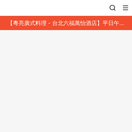
登入
【粵亮廣式料理 - 台北六福萬怡酒店】平日午餐
8 折起｜靓港點套餐