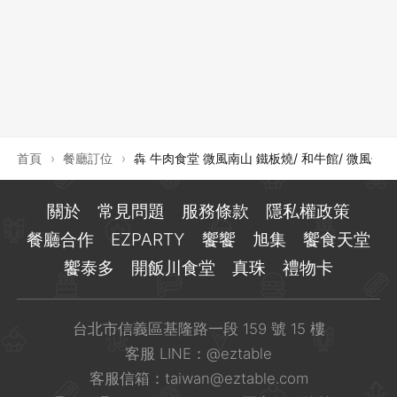
登出
確定要登出嗎？
先不要
確認
首頁
›
餐廳訂位
›
犇 牛肉食堂 微風南山 鐵板燒/ 和牛館/ 微風信義
關於
常見問題
服務條款
隱私權政策
餐廳合作
EZPARTY
饗饗
旭集
饗食天堂
饗泰多
開飯川食堂
真珠
禮物卡
台北市信義區基隆路一段 159 號 15 樓
客服 LINE：
@eztable
客服信箱：
taiwan@eztable.com