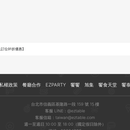
登出
確定要登出嗎？
先不要
確認
訂位91折優惠】
私權政策
餐廳合作
EZPARTY
饗饗
旭集
饗食天堂
饗
台北市信義區基隆路一段 159 號 15 樓
客服 LINE：
@eztable
客服信箱：
taiwan@eztable.com
週一至週日 10:00 至 18:00（國定假日除外）