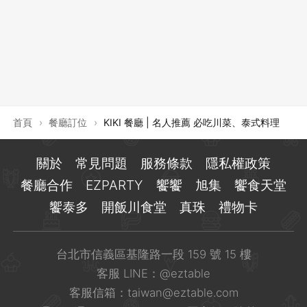
登出
確定要登出嗎？
先不要
確認
首頁
›
餐廳訂位
›
KIKI 餐廳 | 名人推薦 必吃川菜、泰式料理
關於
常見問題
服務條款
隱私權政策
餐廳合作
EZPARTY
饗饗
旭集
饗食天堂
饗泰多
開飯川食堂
真珠
禮物卡
台北市信義區基隆路一段 159 號 15 樓
客服 LINE：
@eztable
客服信箱：
taiwan@eztable.com