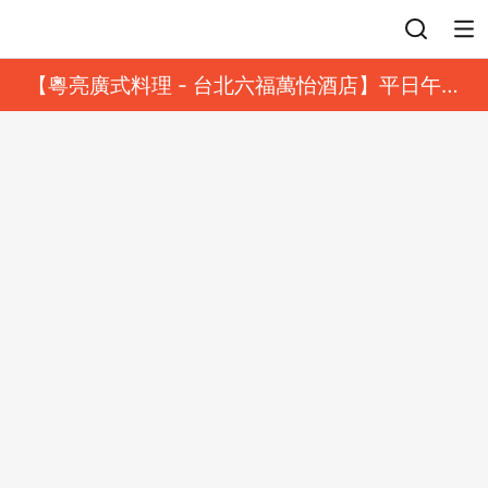
登入
【粵亮廣式料理 - 台北六福萬怡酒店】平日午餐
8 折起｜靓港點套餐