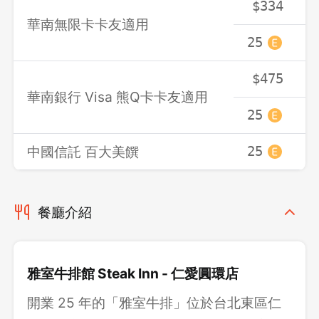
$334
華南無限卡卡友適用
25
2
$475
華南銀行 Visa 熊Q卡卡友適用
25
2
中國信託 百大美饌
25
2
餐廳介紹
雅室牛排館 Steak Inn - 仁愛圓環店
開業 25 年的「雅室牛排」位於台北東區仁