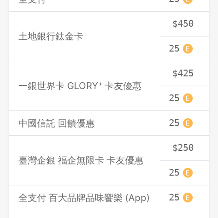
$450
土地銀行鈦金卡
25
2
$425
一銀世界卡 GLORY⁺ 卡友優惠
25
2
中國信託 回饋優惠
25
2
$250
臺灣企銀 福企無限卡 卡友優惠
25
2
全支付 百大品牌品味饗樂 (App)
25
2