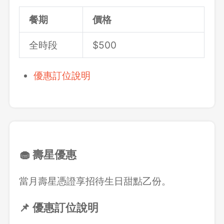
餐期
價格
全時段
$500
優惠訂位說明
🧁 壽星優惠
當月壽星憑證享招待生日甜點乙份。
📌 優惠訂位說明