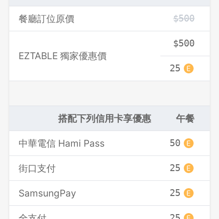
餐廳訂位原價
$500
$500
登出
EZTABLE 獨家優惠價
25
2
確定要登出嗎？
先不要
確認
搭配下列信用卡享優惠
午餐
中華電信 Hami Pass
50
5
街口支付
25
2
SamsungPay
25
2
全支付
25
2