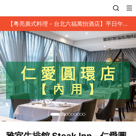
登入
【粵亮廣式料理 - 台北六福萬怡酒店】平日午餐
8 折起｜靓港點套餐
雅室牛排館 Steak Inn - 仁愛圓