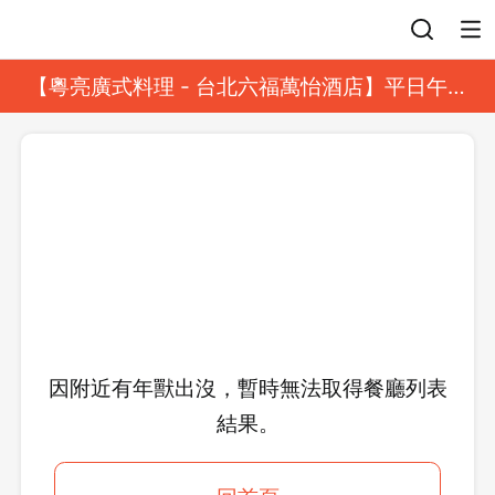
登入
【粵亮廣式料理 - 台北六福萬怡酒店】平日午餐
8 折起｜靓港點套餐
因附近有年獸出沒，暫時無法取得餐廳列表
結果。