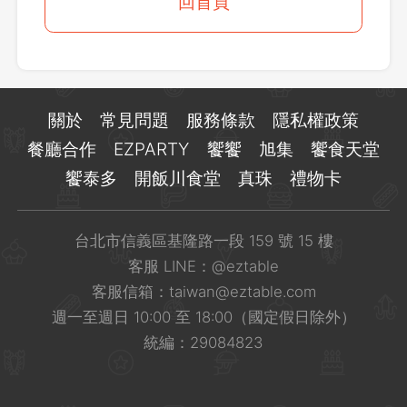
登出
回首頁
確定要登出嗎？
先不要
確認
關於
常見問題
服務條款
隱私權政策
餐廳合作
EZPARTY
饗饗
旭集
饗食天堂
饗泰多
開飯川食堂
真珠
禮物卡
台北市信義區基隆路一段 159 號 15 樓
客服 LINE：
@eztable
客服信箱：
taiwan@eztable.com
週一至週日 10:00 至 18:00（國定假日除外）
統編：29084823