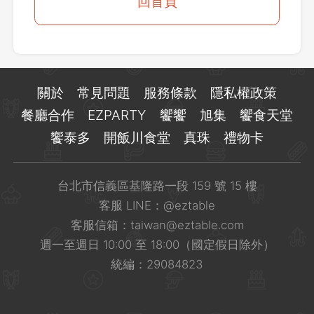
登出
回首頁
確定要登出嗎？
先不要
確認
關於
常見問題
服務條款
隱私權政策
餐廳合作
EZPARTY
饗饗
旭集
饗食天堂
饗泰多
開飯川食堂
真珠
禮物卡
台北市信義區基隆路一段 159 號 15 樓
客服 LINE：
@eztable
客服信箱：
taiwan@eztable.com
週一至週日 10:00 至 18:00（國定假日除外）
統編：29084823