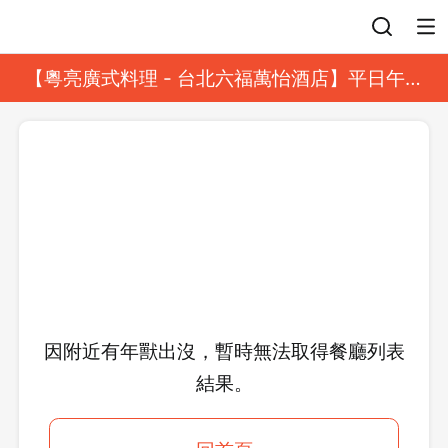
登入
【粵亮廣式料理 - 台北六福萬怡酒店】平日午餐
8 折起｜靓港點套餐
因附近有年獸出沒，暫時無法取得餐廳列表
結果。