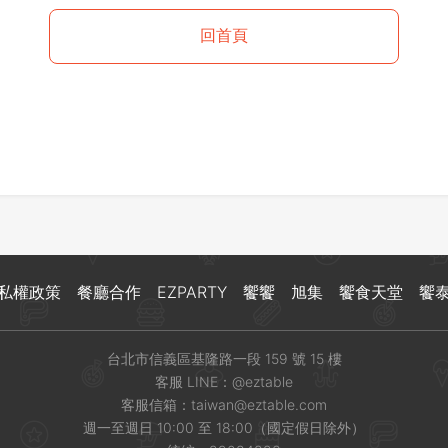
登出
回首頁
確定要登出嗎？
先不要
確認
私權政策
餐廳合作
EZPARTY
饗饗
旭集
饗食天堂
饗
台北市信義區基隆路一段 159 號 15 樓
客服 LINE：
@eztable
客服信箱：
taiwan@eztable.com
週一至週日 10:00 至 18:00（國定假日除外）