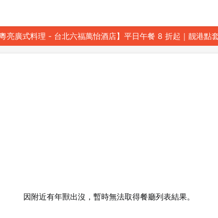
粵亮廣式料理 - 台北六福萬怡酒店】平日午餐 8 折起｜靓港點
因附近有年獸出沒，暫時無法取得餐廳列表結果。