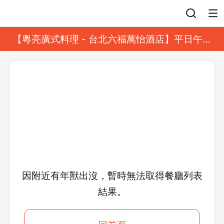
登入
【粵亮廣式料理 - 台北六福萬怡酒店】平日午餐
8 折起｜靓港點套餐
因附近有年獸出沒，暫時無法取得餐廳列表
結果。