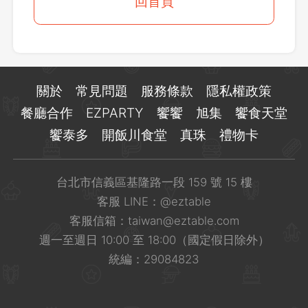
登出
回首頁
確定要登出嗎？
先不要
確認
關於
常見問題
服務條款
隱私權政策
餐廳合作
EZPARTY
饗饗
旭集
饗食天堂
饗泰多
開飯川食堂
真珠
禮物卡
台北市信義區基隆路一段 159 號 15 樓
客服 LINE：
@eztable
客服信箱：
taiwan@eztable.com
週一至週日 10:00 至 18:00（國定假日除外）
統編：29084823