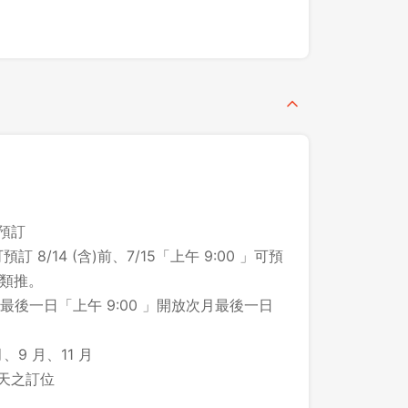
之預訂
預訂 8/14 (含)前、7/15「上午 9:00 」可預
此類推。
後一日「上午 9:00 」開放次月最後一日
、9 月、11 月
登出
 天之訂位
確定要登出嗎？