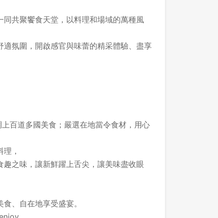
一同共聚饗食天堂，以料理和場域的萬種風
舒適氛圍，開啟感官與味蕾的精采體驗、盡享
】
調上百道多國美食；嚴選在地當令食材，用心
料理，
食趣之味，讓新鮮躍上舌尖，讓美味盡收眼
美食、自在地享受盛宴。
enjoy.