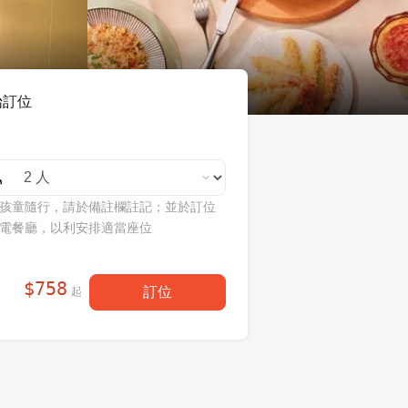
始訂位
孩童隨行，請於備註欄註記；並於訂位
電餐廳，以利安排適當座位
$
758
訂位
起