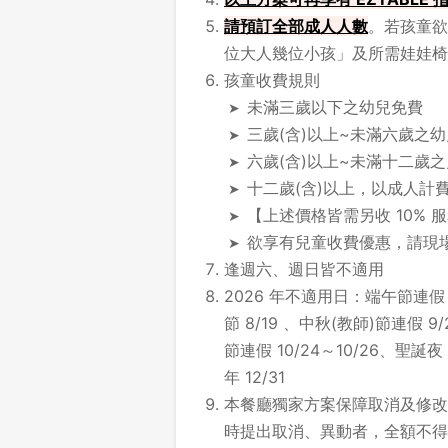
請
預訂全部成人人數
。若孩童欲
位大人幾位小孩」及所需娃娃椅
孩童收費規則
未滿三歲以下之幼兒免費
三歲(含)以上~未滿六歲之幼兒
六歲(含)以上~未滿十二歲
十二歲(含)以上，以成人計
【上述價格皆需另收 10% 
欲享有兒童收費優惠，請現
逢週六、週日皆不適用
2026 年不適用日：端午節連假 6
節 8/19 、中秋(教師)節連假 9
節連假 10/24～10/26、聖誕夜
年 12/31
本餐廳獨家方案保障取消及修改時
時提出取消、異動者，全額不得