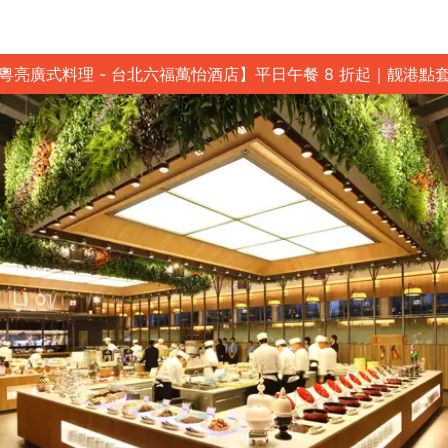
粵亮廣式料理 - 台北六福萬怡酒店】平日午餐 8 折起｜靓港點