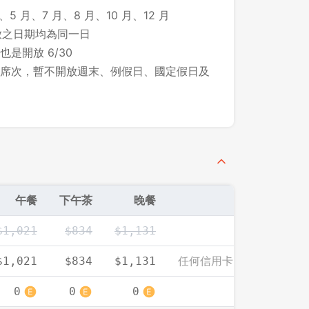
、5 月、7 月、8 月、10 月、12 月
所開放之日期均為同一日
先不要
確認
 也是開放 6/30
席次，暫不開放週末、例假日、國定假日及
午餐
下午茶
晚餐
$1,021
$834
$1,131
任何信用卡、付款方式皆
$1,021
$834
$1,131
0
0
0