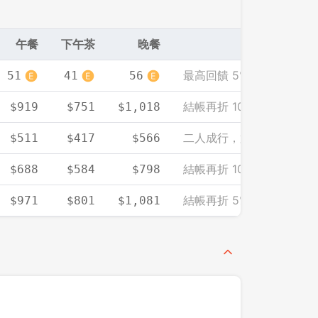
午餐
下午茶
晚餐
最高回饋 5% EZCASH
51
41
56
結帳再折 10%（單筆需滿 2
$919
$751
$1,018
二人成行，第二人餐標免
$511
$417
$566
結帳再折 1000（單筆需滿 
$688
$584
$798
結帳再折 5%（單筆需滿 2
$971
$801
$1,081