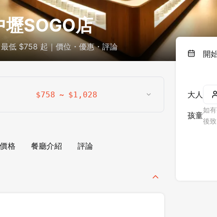
中壢SOGO店
最低 $758 起｜價位・優惠・評論
開
~
大人
$
758
$
1,028
如有
孩童
後致
價格
餐廳介紹
評論