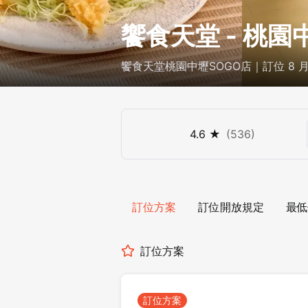
饗食天堂 - 桃園
饗食天堂桃園中壢SOGO店｜訂位 8 月
4.6
★
(
536
)
訂位方案
訂位開放規定
最低
訂位方案
訂位方案