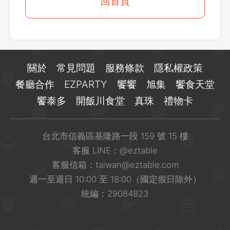
登出
回首頁
確定要登出嗎？
先不要
確認
關於
常見問題
服務條款
隱私權政策
餐廳合作
EZPARTY
饗饗
旭集
饗食天堂
饗泰多
開飯川食堂
真珠
禮物卡
台北市信義區基隆路一段 159 號 15 樓
客服 LINE：
@eztable
客服信箱：
taiwan@eztable.com
週一至週日 10:00 至 18:00（國定假日除外）
統編：29084823