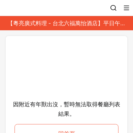
登入
【粵亮廣式料理 - 台北六福萬怡酒店】平日午餐
8 折起｜靓港點套餐
因附近有年獸出沒，暫時無法取得餐廳列表
結果。