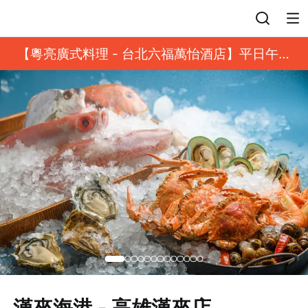
登入
【粵亮廣式料理 - 台北六福萬怡酒店】平日午餐
8 折起｜靓港點套餐
漢來海港 - 高雄漢來店