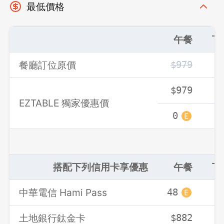
最低價格
午餐
下
餐廳訂位原價
$979
$
$979
$
EZTABLE 獨家優惠價
0
搭配下列信用卡享優惠
午餐
下
中華電信 Hami Pass
48
4
土地銀行鈦金卡
$882
$