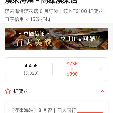
漢來海港漢來店 8 月訂位｜領 NT$100 折價券｜
再享信用卡 15% 折扣
$
730
4.4
★
~
(
3,823
)
$
990
折價券
【漢來海港】8 月禮｜四人同行