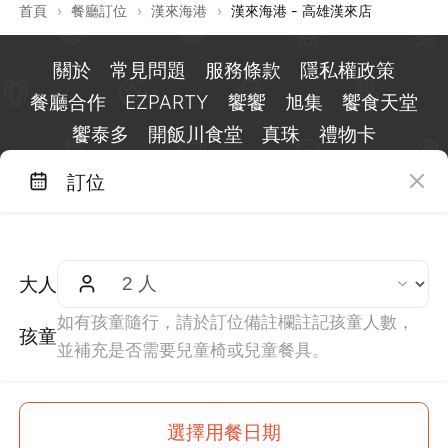
首頁
›
餐廳訂位
›
漢來海港
›
漢來海港 - 高雄漢來店
關於
常見問題
服務條款
隱私權政策
餐廳合作
EZPARTY
饗饗
旭集
饗食天堂
饗泰多
開飯川食堂
真珠
禮物卡
訂位
台北市信義區基隆路一段 159 號 15 樓
客服 LINE：
@eztable
客服信箱：
taiwan@eztable.com
大人
週一至週日 10:00 至 18:00（國定假日除外）
統編：29084823
如有孩童隨行，請於訂位備註欄註記孩童人數，
孩童
並補充是否需要兒童椅或兒童餐具。
$
730
This site is
protected
by
reCAPTCHA
and the Google
選擇用餐日期
起
訂位