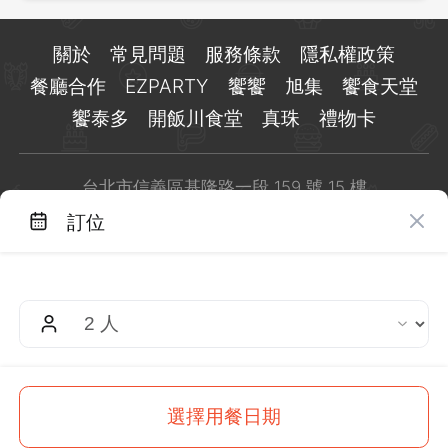
關於
常見問題
服務條款
隱私權政策
餐廳合作
EZPARTY
饗饗
旭集
饗食天堂
饗泰多
開飯川食堂
真珠
禮物卡
台北市信義區基隆路一段 159 號 15 樓
客服 LINE：
@eztable
訂位
客服信箱：
taiwan@eztable.com
週一至週日 10:00 至 18:00（國定假日除外）
統編：29084823
$
500
This site is
protected
by
reCAPTCHA
and the Google
選擇用餐日期
起
訂位
Privacy Policy
and
Terms of Service
apply.