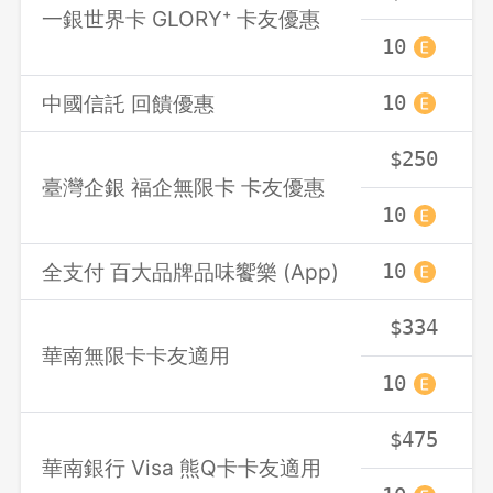
一銀世界卡 GLORY⁺ 卡友優惠
10
1
中國信託 回饋優惠
10
1
$250
臺灣企銀 福企無限卡 卡友優惠
10
1
全支付 百大品牌品味饗樂 (App)
10
1
$334
華南無限卡卡友適用
10
1
$475
登出
華南銀行 Visa 熊Q卡卡友適用