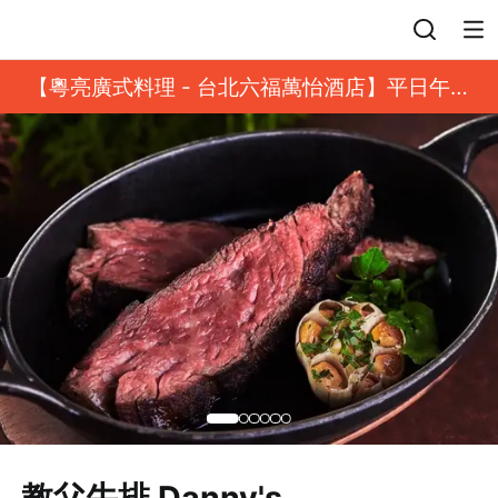
登入
【粵亮廣式料理 - 台北六福萬怡酒店】平日午餐
8 折起｜靓港點套餐
教父牛排 Danny's