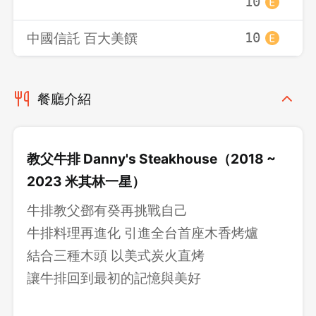
10
1
確定要登出嗎？
中國信託 百大美饌
10
1
先不要
確認
餐廳介紹
教父牛排 Danny's Steakhouse（2018 ~
2023 米其林一星）
牛排教父鄧有癸再挑戰自己
牛排料理再進化 引進全台首座木香烤爐
結合三種木頭 以美式炭火直烤
讓牛排回到最初的記憶與美好