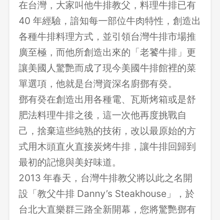
在台灣，大家叫他牛排教父，料理牛排已有
40 年經驗，諳知每一部位牛肉特性，創造出
各種牛排料理方式，並引領台灣牛排市場推
廣至極，而他所創造出來的「老饕牛排」更
讓美國人驚艷而成了現今美國牛排館裡的菜
單選項，他就是台灣資深名廚鄧有癸。
鄧有癸在創造出用各種電、瓦斯烤箱或是舒
肥法料理牛排之後，這一次他再度挑戰自
己，捨棄這些純熟的技術，改以最原始的方
式用木頭直火直接炭烤牛排，讓牛排回歸到
最初的記憶與美好味道。
2013 年春天，台灣牛排教父將以此之名開
設「教父牛排 Danny’s Steakhouse」，於
台北大直樂群三路全新開幕，您將驚艷鄧有