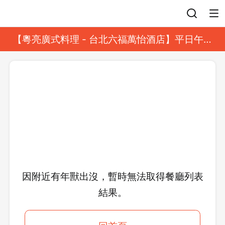
登入
【粵亮廣式料理 - 台北六福萬怡酒店】平日午餐
8 折起｜靓港點套餐
因附近有年獸出沒，暫時無法取得餐廳列表
結果。