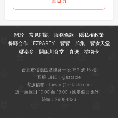
登出
回首頁
確定要登出嗎？
先不要
確認
關於
常見問題
服務條款
隱私權政策
餐廳合作
EZPARTY
饗饗
旭集
饗食天堂
饗泰多
開飯川食堂
真珠
禮物卡
台北市信義區基隆路一段 159 號 15 樓
客服 LINE：
@eztable
客服信箱：
taiwan@eztable.com
週一至週日 10:00 至 18:00（國定假日除外）
統編：29084823