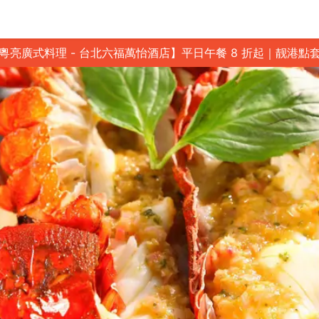
粵亮廣式料理 - 台北六福萬怡酒店】平日午餐 8 折起｜靓港點