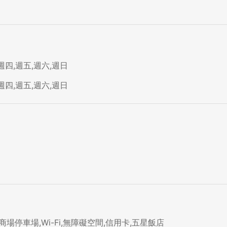
週四,週五,週六,週日
週四,週五,週六,週日
場停車場,Wi-Fi,無障礙空間,信用卡,五星飯店