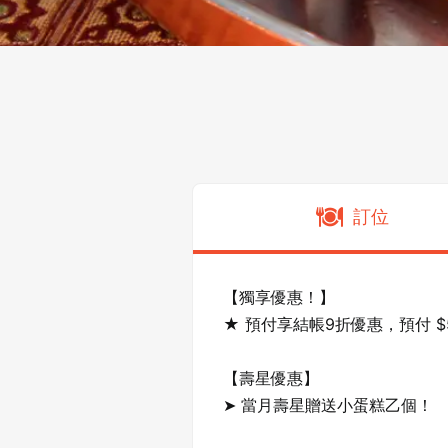
訂位
【獨享優惠！】

★ 預付享結帳9折優惠，預付 $50
【壽星優惠】

➤ 當月壽星贈送小蛋糕乙個！
