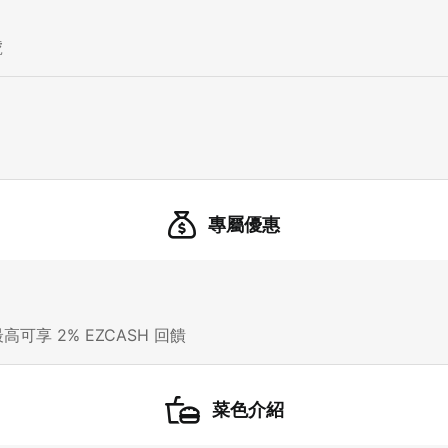
號
21 人以上大型訂位，請洽 LINE 官方帳號 @eztable
登出
確定要登出嗎？
專屬優惠
先不要
確認
我知道了
高可享 2% EZCASH 回饋
菜色介紹