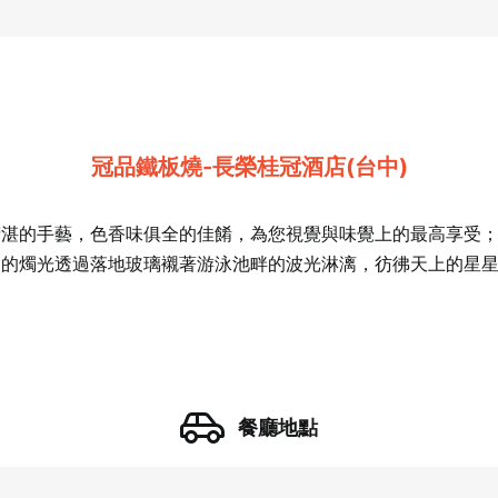
冠品鐵板燒-長榮桂冠酒店(台中)
精湛的手藝，色香味俱全的佳餚，為您視覺與味覺上的最高享受
柔的燭光透過落地玻璃襯著游泳池畔的波光淋漓，彷彿天上的星
餐廳地點