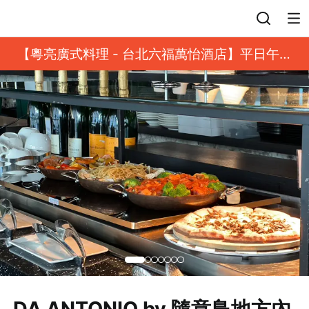
登入
【粵亮廣式料理 - 台北六福萬怡酒店】平日午餐
8 折起｜靓港點套餐
DA ANTONIO by 隨意鳥地方內