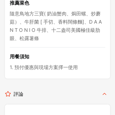
推薦菜色
隨意鳥地方三寶( 奶油蟹肉、焗田螺、炒蘑
菇）、牛肝菌 [ 手切、香料闊條麵]、D A A
N T O N I O 牛排、十二盎司美國極佳級肋
眼、松露薯條
用餐須知
1. 預付優惠與現場方案擇一使用
評論