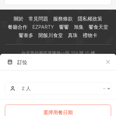
關於
常見問題
服務條款
隱私權政策
餐廳合作
EZPARTY
饗饗
旭集
饗食天堂
饗泰多
開飯川食堂
真珠
禮物卡
台北市信義區基隆路一段 159 號 15 樓
客服 LINE：
@eztable
訂位
客服信箱：
taiwan@eztable.com
週一至週日 10:00 至 18:00（國定假日除外）
統編：29084823
$
913
This site is
protected
by
reCAPTCHA
and the Google
選擇用餐日期
起
訂位
$
1,299