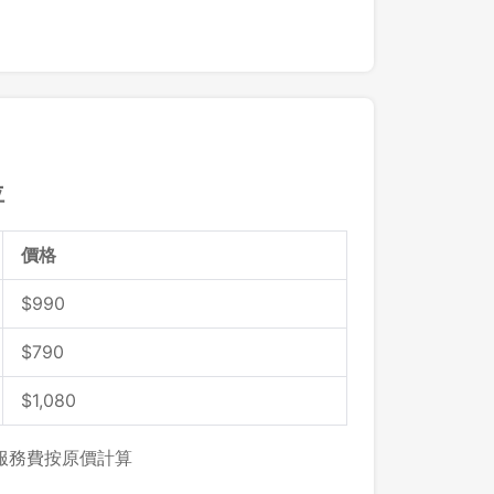
先不要
確認
位
價格
$990
$790
$1,080
，服務費按原價計算