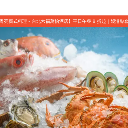
粵亮廣式料理 - 台北六福萬怡酒店】平日午餐 8 折起｜靓港點