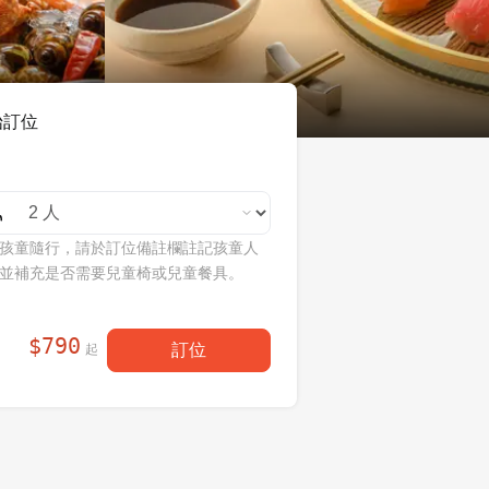
始訂位
孩童隨行，請於訂位備註欄註記孩童人
並補充是否需要兒童椅或兒童餐具。
$
790
訂位
起