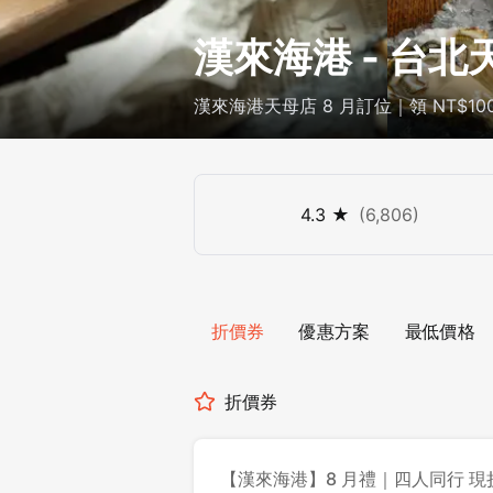
漢來海港 - 台北
漢來海港天母店 8 月訂位｜領 NT$10
4.3
★
(
6,806
)
折價券
優惠方案
最低價格
折價券
【漢來海港】8 月禮｜四人同行 現折 