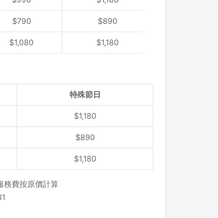
$
790
$
890
$
1,080
$
1,180
特殊節日
$1,180
$890
$1,180
，服務費按原價計算
登出
1
確定要登出嗎？