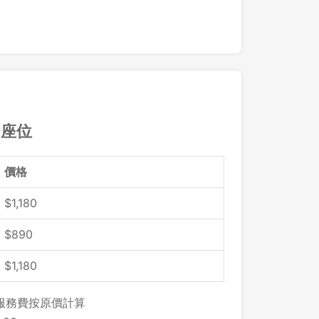
留座位
價格
$
1,180
$890
$
1,180
，服務費按原價計算