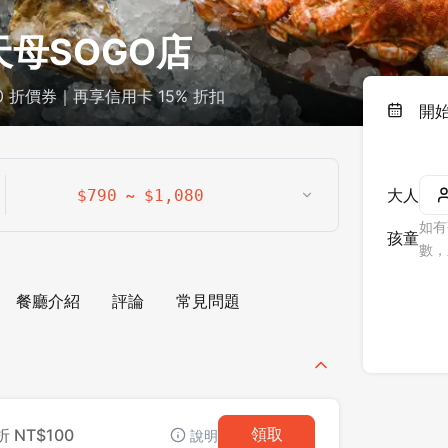
天母SOGO店
0 折價券｜再享信用卡 15% 折扣
開
~
大人
$
790
$
1,080
如有
孩童
數，
餐廳介紹
評論
常見問題
NT$100
領取
說明